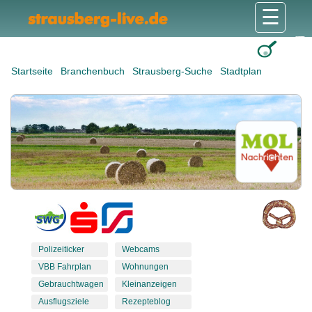
☰
Gesundheit & Pflege
Shops & Dienstleister
Freizeit & Tourismus
Bildung & Soziales
Wohnen & Bauen
Wirtschaft & Arbeit
Stadt & Politik
Startseite
Branchenbuch
Strausberg-Suche
Stadtplan
Polizeiticker
Webcams
VBB Fahrplan
Wohnungen
Gebrauchtwagen
Kleinanzeigen
Ausflugsziele
Rezepteblog