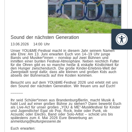
Sound der nächsten Generation
Barrie
13.06.2026 14:00 Uhr
Unser YOU&ME-Festival macht in diesem Jahr seinem Namen
alle Ehre: Am 13. Juni erwarten Euch von 14–19 Uhr junge
Bands und Musiker*innen – nonstop auf zwei Bühnen und
inmitten einer bunten Festival-Atmosphäre. Neben reichlich Futter
für die Ohren gibt es so manche heiße & eiskalte Köstlichkeit für
den Hunger zwischendurch. Die große Kinder-Erlebnis-Welt der
Zwergstadt sorgt dafür, dass alle kleinen und großen Kids auch
abseits der Bühnenacts auf ihre Kosten kommen.
Besucht uns auf dem YOU&ME-Festival 2026 und erlebt mit uns
den Sound der nächsten Generation. Wir freuen uns auf Euch!
––––––
Ihr seid Schüler*innen aus Brandenburg/Berlin, macht Musik &
habt Lust auf einer großen Bühne zu stehen? Dann bewerbt Euch
als Live-Act für unser großes „YOU & ME“-Musikfestival für Kinder
und Jugendliche! Egal ob Pop, Rock, Indie oder Punk, ob
Acoustic oder Electro, Band oder Solo-Artist – schickt uns bis
spätestens zum 4. Mai 2026 Eure Bewerbung an:
anmeldung@kulturgiesserei.de
Euch erwarten: