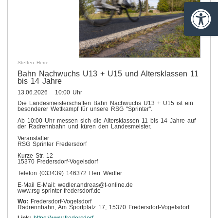
Barrie
Steffen Herre
Bahn Nachwuchs U13 + U15 und Altersklassen 11
bis 14 Jahre
13.06.2026 10:00 Uhr
Die Landesmeisterschaften Bahn Nachwuchs U13 + U15 ist ein
besonderer Wettkampf für unsere RSG "Sprinter".
Ab 10:00 Uhr messen sich die Altersklassen 11 bis 14 Jahre auf
der Radrennbahn und küren den Landesmeister.
Veranstalter
RSG Sprinter Fredersdorf
Kurze Str. 12
15370 Fredersdorf-Vogelsdorf
Telefon (033439) 146372 Herr Wedler
E-Mail E-Mail: wedler.andreas@t-online.de
www.rsg-sprinter-fredersdorf.de
Wo:
Fredersdorf-Vogelsdorf
Radrennbahn, Am Sportplatz 17, 15370 Fredersdorf-Vogelsdorf
Link:
https://www.fredersdorf-