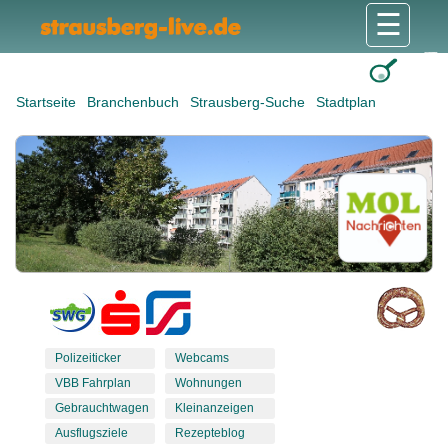
☰
Gesundheit & Pflege
Shops & Dienstleister
Freizeit & Tourismus
Bildung & Soziales
Wohnen & Bauen
Wirtschaft & Arbeit
Stadt & Politik
Startseite
Branchenbuch
Strausberg-Suche
Stadtplan
Polizeiticker
Webcams
VBB Fahrplan
Wohnungen
Gebrauchtwagen
Kleinanzeigen
Ausflugsziele
Rezepteblog