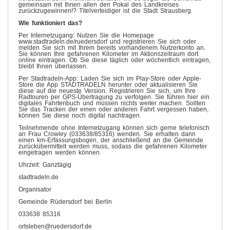
gemeinsam mit Ihnen allen den Pokal des Landkreises
zurückzugewinnen!? Titelverteidiger ist die Stadt Strausberg.
Wie funktioniert das?
Per Internetzugang: Nutzen Sie die Homepage
www.stadtradeln.de/ruedersdorf und registrieren Sie sich oder
melden Sie sich mit Ihrem bereits vorhandenem Nutzerkonto an.
Sie können Ihre gefahrenen Kilometer im Aktionszeitraum dort
online eintragen. Ob Sie diese täglich oder wöchentlich eintragen,
bleibt Ihnen überlassen.
Per Stadtradeln-App: Laden Sie sich im Play-Store oder Apple-
Store die App STADTRADELN herunter oder aktualisieren Sie
diese auf die neueste Version. Registrieren Sie sich, um Ihre
Radtouren per GPS-Übertragung zu verfolgen. Sie führen hier ein
digitales Fahrtenbuch und müssen nichts weiter machen. Sollten
Sie das Tracken der einen oder anderen Fahrt vergessen haben,
können Sie diese noch digital nachtragen.
Teilnehmende ohne Internetzugang können sich gerne telefonisch
an Frau Crowley (033638/85316) wenden. Sie erhalten dann
einen km-Erfassungsbogen, der anschließend an die Gemeinde
zurückübermittelt werden muss, sodass die gefahrenen Kilometer
eingetragen werden können.
Uhrzeit: Ganztägig
stadtradeln.de
Organisator
Gemeinde Rüdersdorf bei Berlin
033638 85316
ortsleben@ruedersdorf.de