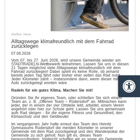
Steffen Herre
Alltagswege klimafreundlich mit dem Fahrrad
zurücklegen
07.06.2026
Vom 07. bis 27. Juni 2026, wird unsere Gemeinde wieder am
STADTRADELN-Wettbewerb teilnehmen. Lassen Sie uns in diesen
21 Tagen möglichst viele Alltagswege klimafreundlich mit dem
Fahrrad zurücklegen! Dabei spielt es keine Rolle, ob jemand
bereits jeden Tag fährt oder bisher eher selten das Rad nutzt.
Jeder Kilometer zählt – insbesondere dann, wenn dieser mit dem
Auto zurückgelegt worden wäre.
Barrie
Radeln für ein gutes Klima. Machen Sie mit!
Gründen Sie Ihr eigenes Team, oder schließen Sie sich einem
Team an, z. B. „Offenes Team – Rüdersdorf“ an. Mitmachen kann
jeder, der in einem der vier Ortsteile lebt, arbeitet, einem Verein
angehört oder hier zur Schule geht. Lassen Sie uns gemeinsam
aufs Rad steigen - für die eigene Fitness und Gesundheit, den
Klimaschutz und den Geldbeutel.
Im vergangenen Jahr hatte erneut das Team des Heinitz
Gymnasiums Rüdersdorf die meisten Kilometer in unserer
Gemeinde mit dem Rad zurückgelegt und den Wanderpokal der
Gemeinde zu sich geholt. Nun gilt es, dieses Team
herauszufordern. Vielleicht schaffen wir es sogar als Gemeinde