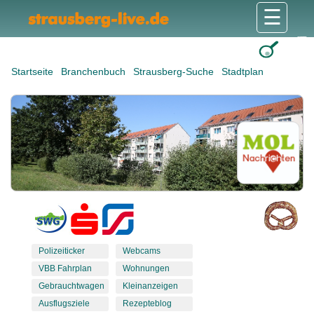
☰
Gesundheit & Pflege
Shops & Dienstleister
Freizeit & Tourismus
Bildung & Soziales
Wohnen & Bauen
Wirtschaft & Arbeit
Stadt & Politik
Startseite
Branchenbuch
Strausberg-Suche
Stadtplan
Polizeiticker
Webcams
VBB Fahrplan
Wohnungen
Gebrauchtwagen
Kleinanzeigen
Ausflugsziele
Rezepteblog