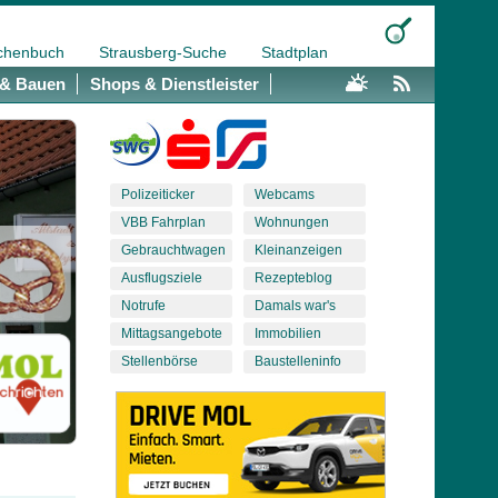
chenbuch
Strausberg-Suche
Stadtplan
& Bauen
Shops & Dienstleister
Polizeiticker
Webcams
VBB Fahrplan
Wohnungen
Gebrauchtwagen
Kleinanzeigen
Ausflugsziele
Rezepteblog
Notrufe
Damals war's
Mittagsangebote
Immobilien
Stellenbörse
Baustelleninfo