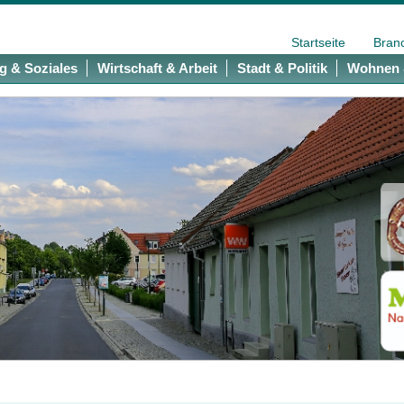
Startseite
Bran
g & Soziales
Wirtschaft & Arbeit
Stadt & Politik
Wohnen 