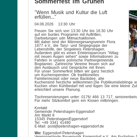
Sommerfest im Grünen
"Wenn Musik und Kultur die Luft
erfüllen..."
04.06.2026 13:30 Uhr
Freuen Sie sich von 13:30 Uhr bis 16:30 Uhr
auf ein buntes Programm mit Auftritten,
Darbietungen udn Mitmachaktionen.
Mit dabei sind der Männergesangsverein Flora
1877 e.V., die Tanz- und Singegruppe der
Lebenshilfe, der Singekreis Petershagen.
Außerdem gibt es einen Erlebnisparcours "Alltag
mit neuen Augen sehen" sowie Informationen zu
Fahrten in unsere polnische Partnergemeinde
Bogdaniec. Zahlreiche Vereine freuen sich auf
den Austausch und Gespräche mit Ihnen.
Für unser Sommerfest bitten wir ganz herzlich
um Kuchenspenden. Ob traditionelles
Familienrezept oder neue Backidee, alle
Kuchensind herzliche willkommen.Die Publikumslieblinge we
Kuchen ohen Kühlbedarf mit und fügen Sie eine kleine Zut
erleichtert unsere Planung.
Tischreservierungen unter: 0176/ 466 13 717, seniorenbei
Für mehr Sitzkomfort gern ein Kissen mitbringen.
Kontakt
Gemeinde Petershagen-Eggersdorf
Am Markt 8
15345 Petershagen/Eggersdorf
Tel: +49 3341 41490
E-Mail: post@petershagen-eggersdorf.de
Wo:
Eggersdorf-Petershagen
Vereinsgelände Bauernvolk Eggersdorf e.V., Am Fuchsbau 