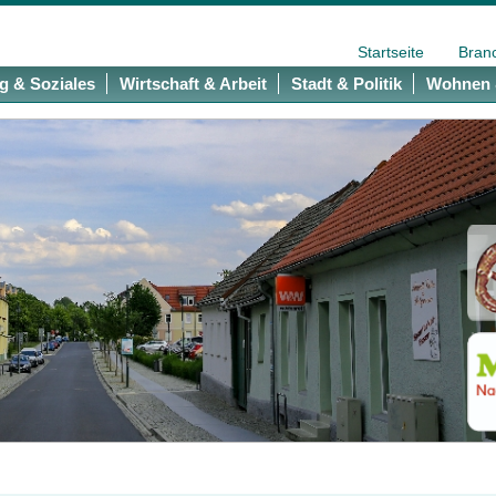
Startseite
Bran
g & Soziales
Wirtschaft & Arbeit
Stadt & Politik
Wohnen 