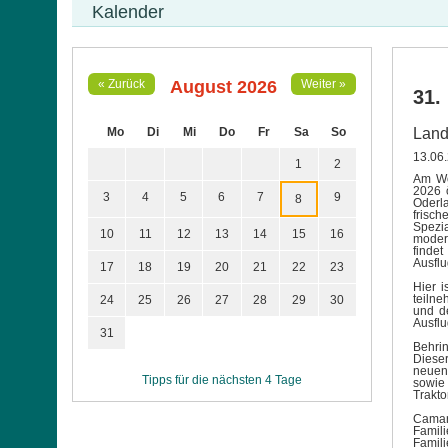
Kalender
August 2026
« Zurück
Weiter »
31.
Mo
Di
Mi
Do
Fr
Sa
So
Land
13.06
1
2
Am Wo
2026 ö
3
4
5
6
7
9
8
Oderl
frisch
Spezia
10
11
12
13
14
15
16
moder
findet
Ausflu
17
18
19
20
21
22
23
Hier i
teiln
24
25
26
27
28
29
30
und de
Ausfl
31
Behri
Diese
neuen 
Tipps für die nächsten 4 Tage
sowie
Trakto
Camar
Famil
Famili