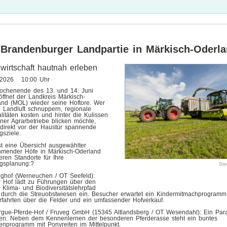
 Brandenburger Landpartie in Märkisch-Oderl
wirtschaft hautnah erleben
.2026 10:00 Uhr
chenende des 13. und 14. Juni
ffnet der Landkreis Märkisch-
and (MOL) wieder seine Hoftore. Wer
e Landluft schnuppern, regionale
litäten kosten und hinter die Kulissen
ner Agrarbetriebe blicken möchte,
 direkt vor der Haustür spannende
gsziele.
st eine Übersicht ausgewählter
ehmender Höfe in Märkisch-Oderland
ren Standorte für Ihre
ugsplanung:?
Ste
nghof (Werneuchen / OT Seefeld):
r Hof lädt zu Führungen über den
Klima- und Biodiversitätslehrpfad
 durch die Streuobstwiesen ein. Besucher erwartet ein Kindermitmachprogramm
rfahrten über die Felder und ein umfassender Hofverkauf.
gue-Pferde-Hof / Fruveg GmbH (15345 Altlandsberg / OT Wesendahl): Ein Para
ien. Neben dem Kennenlernen der besonderen Pferderasse steht ein buntes
enprogramm mit Ponyreiten im Mittelpunkt.