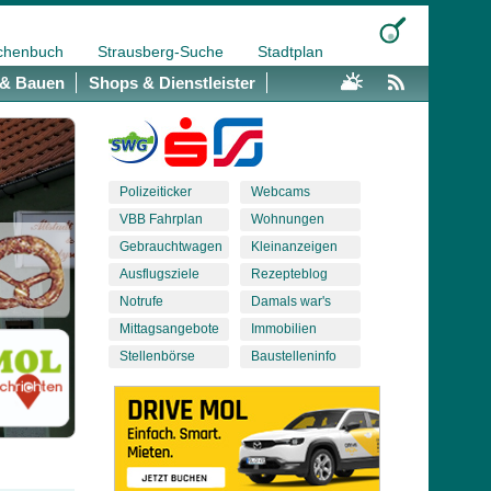
chenbuch
Strausberg-Suche
Stadtplan
& Bauen
Shops & Dienstleister
Polizeiticker
Webcams
VBB Fahrplan
Wohnungen
Gebrauchtwagen
Kleinanzeigen
Ausflugsziele
Rezepteblog
Notrufe
Damals war's
Mittagsangebote
Immobilien
Stellenbörse
Baustelleninfo