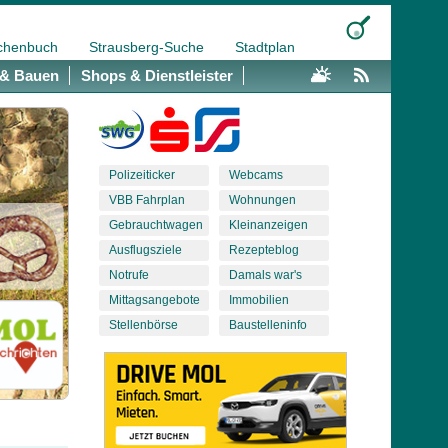
chenbuch
Strausberg-Suche
Stadtplan
& Bauen
Shops & Dienstleister
Polizeiticker
Webcams
VBB Fahrplan
Wohnungen
Gebrauchtwagen
Kleinanzeigen
Ausflugsziele
Rezepteblog
Notrufe
Damals war's
Mittagsangebote
Immobilien
Stellenbörse
Baustelleninfo