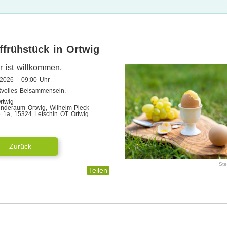
ffrühstück in Ortwig
r ist willkommen.
.2026 09:00 Uhr
volles Beisammensein.
rtwig
nderaum Ortwig, Wilhelm-Pieck-
e 1a, 15324 Letschin OT Ortwig
Zurück
Ste
Teilen