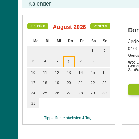
Kalender
August 2026
« Zurück
Weiter »
Dor
Mo
Di
Mi
Do
Fr
Sa
So
Jede
04.06
1
2
Genuß
3
4
5
7
8
9
6
Wo:
O
Gemei
Straß
10
11
12
13
14
15
16
17
18
19
20
21
22
23
24
25
26
27
28
29
30
31
Tipps für die nächsten 4 Tage