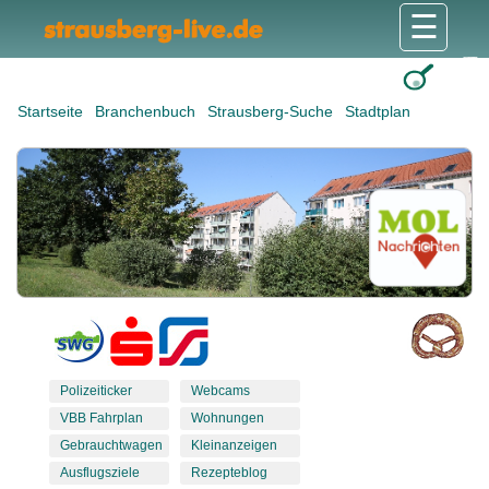
☰
Gesundheit & Pflege
Shops & Dienstleister
Freizeit & Tourismus
Bildung & Soziales
Wohnen & Bauen
Wirtschaft & Arbeit
Stadt & Politik
Startseite
Branchenbuch
Strausberg-Suche
Stadtplan
Polizeiticker
Webcams
VBB Fahrplan
Wohnungen
Gebrauchtwagen
Kleinanzeigen
Ausflugsziele
Rezepteblog