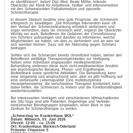
zu identifizieren“, betont Dipl.-Med. Beate Möller, leitende
Oberärztin der Klinik für Anästhesie, Notfall- und Intensivmedizin
mit den Schwerpunkten Palliativmedizin und spezielle
Schmerztherapie.
In diesem Stadium bestehe eine gute Prognose, die Schmerzen
erfolgreich zu bewältigen. „Die frühzeitige Intervention kann oft
den Verlauf der Schmerzerkrankung erheblich verbessern und
sogar verhindern, dass sie chronisch wird“, ergänzt die Oberärztin.
Wichtig sei auch, Betroffenen die Gefahren der Chronifizierung
von Schmerz aufzuzeigen und darüber zu informieren, welche
Möglichkeiten sie haben, um dies zu verhindern und an wen sie
sich wenden können. Dazu soll der Aktionstag gegen Schmerz
beitragen.
Sollten sich die Schmerzen bereits chronifiziert haben, stehen den
Betroffenen vielfältige Therapiemöglichkeiten zur Verfügung.
Neben einer individuell angepassten medikamentösen
Behandlung umfassen diese auch nicht-medikamentöse Ansätze
wie psychologische Beratung, Physio- und Ergotherapie,
Biofeedback sowie sportliche Aktivitäten. Die Behandlung kann
zwar langwierig und anspruchsvoll sein, aber es gibt Hoffnung auf
eine verbesserte Lebensqualität. Eine multidisziplinäre
Herangehensweise, die verschiedene Therapien kombiniert, kann
dabei helfen, die Schmerzen zu lindern und die Funktionsfähigkeit
wiederherzustellen.
Bei interessanten Vorträgen und verschiedenen Mitmachaktionen
wie Sitz-Yoga sind alle Patienten, Angehörige und Vertreter
medizinscher Berufsgruppen eingeladen, einen Blick in das
Zentrum für Schmerztherapie zu werfen.
„Schmerztag im Krankenhaus MOL“
Datum: Mittwoch, 03. Juni 2026
Uhrzeit: 12:00 - ca. 15:00
Ort: Krankenhaus Märkisch-Oderland
Prötzeler Chaussee 5