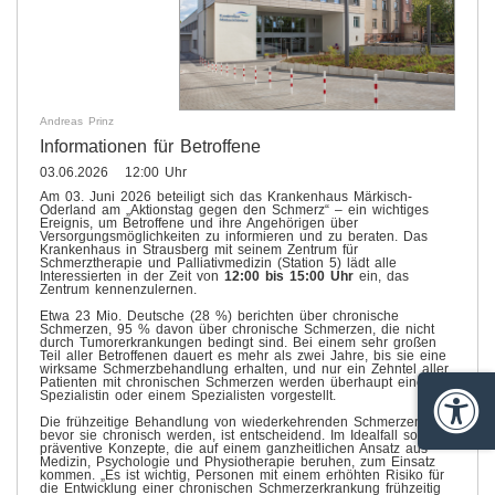
Andreas Prinz
Informationen für Betroffene
03.06.2026 12:00 Uhr
Am 03. Juni 2026 beteiligt sich das Krankenhaus Märkisch-
Oderland am „Aktionstag gegen den Schmerz“ – ein wichtiges
Ereignis, um Betroffene und ihre Angehörigen über
Versorgungsmöglichkeiten zu informieren und zu beraten. Das
Krankenhaus in Strausberg mit seinem Zentrum für
Schmerztherapie und Palliativmedizin (Station 5) lädt alle
Interessierten in der Zeit von
12:00 bis 15:00 Uhr
ein, das
Zentrum kennenzulernen.
Etwa 23 Mio. Deutsche (28 %) berichten über chronische
Schmerzen, 95 % davon über chronische Schmerzen, die nicht
durch Tumorerkrankungen bedingt sind. Bei einem sehr großen
Teil aller Betroffenen dauert es mehr als zwei Jahre, bis sie eine
wirksame Schmerzbehandlung erhalten, und nur ein Zehntel aller
Patienten mit chronischen Schmerzen werden überhaupt einer
Spezialistin oder einem Spezialisten vorgestellt.
Barrie
Die frühzeitige Behandlung von wiederkehrenden Schmerzen,
bevor sie chronisch werden, ist entscheidend. Im Idealfall sollten
präventive Konzepte, die auf einem ganzheitlichen Ansatz aus
Medizin, Psychologie und Physiotherapie beruhen, zum Einsatz
kommen. „Es ist wichtig, Personen mit einem erhöhten Risiko für
die Entwicklung einer chronischen Schmerzerkrankung frühzeitig