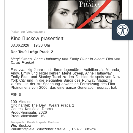
Barrie
Plakat zur Veranstaltung
Kino Buckow präsentiert
03.06.2026 19:30 Uhr
Der Teufel trägt Prada 2
Meryl Streep, Anne Hathaway und Emily Blunt in einem Film von
David Frankel
Fast zwanzig Jahre nach ihren legendären Auftritten als Miranda,
Andy, Emily und Nigel kehren Meryl Streep, Anne Hathaway,
Emily Blunt und Stanley Tucci zu den Fashion-Hotspots von New
York City und in die eleganten Büros des Runway Magazins
zurück - in der mit Spannung erwarteten Fortsetzung des Film-
Phänomens von 2006, das eine ganze Generation geprägt hat.
FSK 0
100 Minuten
Originaltitel: The Devil Wears Prada 2
Genres: Komödie, Drama
Produktionsjahr: 2026
Produktionsland: US
Textquelle: Parklichtspiele Buckow
Wo:
Buckow
Parklichtspiele, Wriezener Straße 1, 15377 Buckow