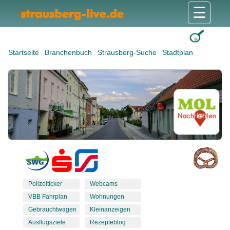
☰
Gesundheit & Pflege
Shops & Dienstleister
Freizeit & Tourismus
Bildung & Soziales
Wohnen & Bauen
Wirtschaft & Arbeit
Stadt & Politik
Startseite
Branchenbuch
Strausberg-Suche
Stadtplan
Polizeiticker
Webcams
VBB Fahrplan
Wohnungen
Gebrauchtwagen
Kleinanzeigen
Ausflugsziele
Rezepteblog