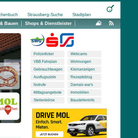
chenbuch
Strausberg-Suche
Stadtplan
& Bauen
Shops & Dienstleister
Polizeiticker
Webcams
VBB Fahrplan
Wohnungen
Gebrauchtwagen
Kleinanzeigen
Ausflugsziele
Rezepteblog
Notrufe
Damals war's
Mittagsangebote
Immobilien
Stellenbörse
Baustelleninfo