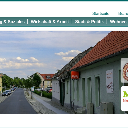
Startseite
Bran
g & Soziales
Wirtschaft & Arbeit
Stadt & Politik
Wohnen 