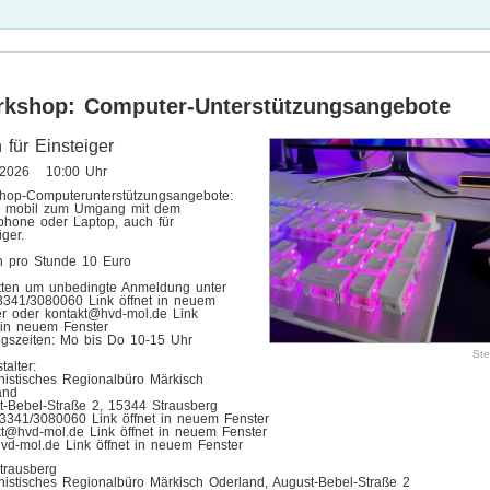
kshop: Computer-Unterstützungsangebote
 für Einsteiger
.2026 10:00 Uhr
hop-Computerunterstützungsangebote:
al mobil zum Umgang mit dem
phone oder Laptop, auch für
iger.
n pro Stunde 10 Euro
itten um unbedingte Anmeldung unter
03341/3080060 Link öffnet in neuem
er oder kontakt@hvd-mol.de Link
 in neuem Fenster
ngszeiten: Mo bis Do 10-15 Uhr
Ste
talter:
istisches Regionalbüro Märkisch
and
t-Bebel-Straße 2, 15344 Strausberg
 03341/3080060 Link öffnet in neuem Fenster
kt@hvd-mol.de Link öffnet in neuem Fenster
vd-mol.de Link öffnet in neuem Fenster
rausberg
istisches Regionalbüro Märkisch Oderland, August-Bebel-Straße 2