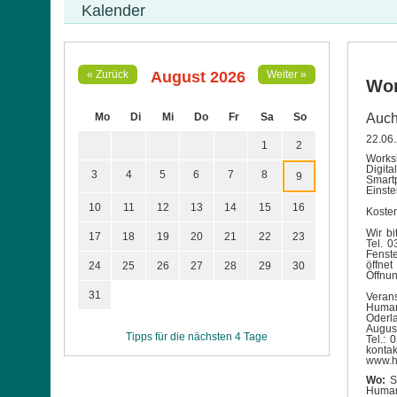
Kalender
August 2026
« Zurück
Weiter »
Wor
Mo
Di
Mi
Do
Fr
Sa
So
Auch
22.06
1
2
Works
Digit
3
4
5
6
7
8
9
Smart
Einste
10
11
12
13
14
15
16
Koste
Wir b
17
18
19
20
21
22
23
Tel. 
Fenst
öffnet
24
25
26
27
28
29
30
Öffnu
31
Verans
Human
Oderl
Augus
Tipps für die nächsten 4 Tage
Tel.:
konta
www.h
Wo:
St
Human