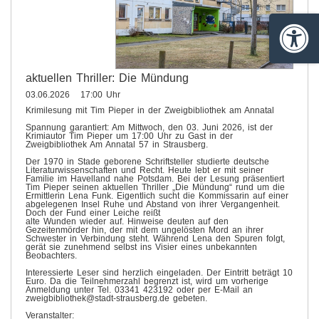
Barrie
aktuellen Thriller: Die Mündung
03.06.2026 17:00 Uhr
Krimilesung mit Tim Pieper in der Zweigbibliothek am Annatal
Spannung garantiert: Am Mittwoch, den 03. Juni 2026, ist der
Krimiautor Tim Pieper um 17:00 Uhr zu Gast in der
Zweigbibliothek Am Annatal 57 in Strausberg.
Der 1970 in Stade geborene Schriftsteller studierte deutsche
Literaturwissenschaften und Recht. Heute lebt er mit seiner
Familie im Havelland nahe Potsdam. Bei der Lesung präsentiert
Tim Pieper seinen aktuellen Thriller „Die Mündung“ rund um die
Ermittlerin Lena Funk. Eigentlich sucht die Kommissarin auf einer
abgelegenen Insel Ruhe und Abstand von ihrer Vergangenheit.
Doch der Fund einer Leiche reißt
alte Wunden wieder auf. Hinweise deuten auf den
Gezeitenmörder hin, der mit dem ungelösten Mord an ihrer
Schwester in Verbindung steht. Während Lena den Spuren folgt,
gerät sie zunehmend selbst ins Visier eines unbekannten
Beobachters.
Interessierte Leser sind herzlich eingeladen. Der Eintritt beträgt 10
Euro. Da die Teilnehmerzahl begrenzt ist, wird um vorherige
Anmeldung unter Tel. 03341 423192 oder per E-Mail an
zweigbibliothek@stadt-strausberg.de gebeten.
Veranstalter: