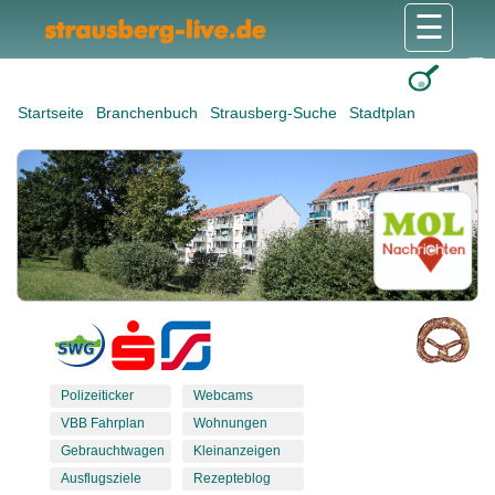
☰
Gesundheit & Pflege
Shops & Dienstleister
Freizeit & Tourismus
Bildung & Soziales
Wohnen & Bauen
Wirtschaft & Arbeit
Stadt & Politik
Startseite
Branchenbuch
Strausberg-Suche
Stadtplan
Polizeiticker
Webcams
VBB Fahrplan
Wohnungen
Gebrauchtwagen
Kleinanzeigen
Ausflugsziele
Rezepteblog