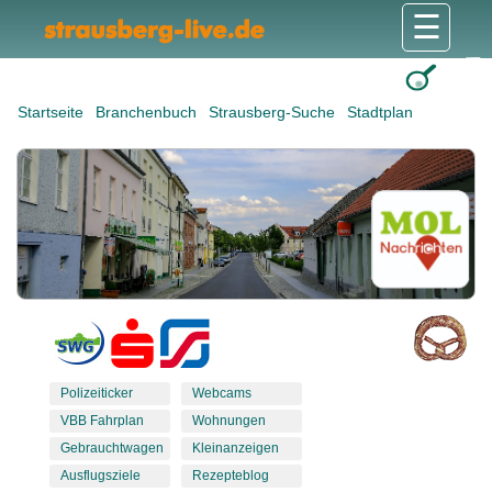
☰
Gesundheit & Pflege
Shops & Dienstleister
Freizeit & Tourismus
Bildung & Soziales
Wohnen & Bauen
Wirtschaft & Arbeit
Stadt & Politik
Startseite
Branchenbuch
Strausberg-Suche
Stadtplan
Polizeiticker
Webcams
VBB Fahrplan
Wohnungen
Gebrauchtwagen
Kleinanzeigen
Ausflugsziele
Rezepteblog