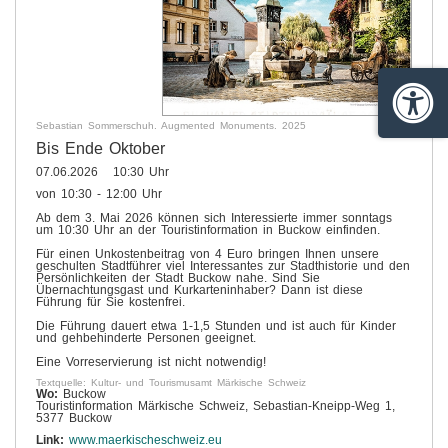
Barrie
Sebastian Sommerschuh. Augmented Monuments. 2025
Bis Ende Oktober
07.06.2026 10:30 Uhr
von 10:30 - 12:00 Uhr
Ab dem 3. Mai 2026 können sich Interessierte immer sonntags
um 10:30 Uhr an der Touristinformation in Buckow einfinden.
Für einen Unkostenbeitrag von 4 Euro bringen Ihnen unsere
geschulten Stadtführer viel Interessantes zur Stadthistorie und den
Persönlichkeiten der Stadt Buckow nahe. Sind Sie
Übernachtungsgast und Kurkarteninhaber? Dann ist diese
Führung für Sie kostenfrei.
Die Führung dauert etwa 1-1,5 Stunden und ist auch für Kinder
und gehbehinderte Personen geeignet.
Eine Vorreservierung ist nicht notwendig!
Textquelle: Kultur- und Tourismusamt Märkische Schweiz
Wo:
Buckow
Touristinformation Märkische Schweiz, Sebastian-Kneipp-Weg 1,
5377 Buckow
Link:
www.maerkischeschweiz.eu