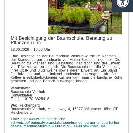
Barrie
Mit Besichtigung der Baumschule, Beratung zu
Pflanzen u. m.
13.06.2026 10:00 Uhr
Eine Besichtigung der Baumschule Vierhub wurde im Rahmen
der Brandenburger Landpartie von vielen Besuchern genutzt. Die
Beratung zu Pflanzen und Gestaltung, Inspiration und der Erwerb
von Pflanzen waren möglich. Die Baumschule bot die Verkostung
ihrer Obst- und Blütenweine sowie deren Erwerb an. Ein Stand
für Holzkunst und eine Imkerei rundenten das Angebot ab.. Bei
Kaffee & selbstgebackenem Kuchen kann man die ländliche Ruhe
genießen und den Besuch ausklingen lassen.
Veranstalter
Baumschule Vierhub
Kontaktdaten
Telefon: 0170 3825418
Wo:
Reichenberg
Baumschule Vierhub, Mühlenweg 4, 15377 Märkische Höhe OT
Reichenberg
Link:
https://www.amt-maerkische-
schweiz.de/regional/veranstaltungen/brandenburger-landpartie-bei-
der-baumschule-vierhub-900023576-34490.html?naviID=0