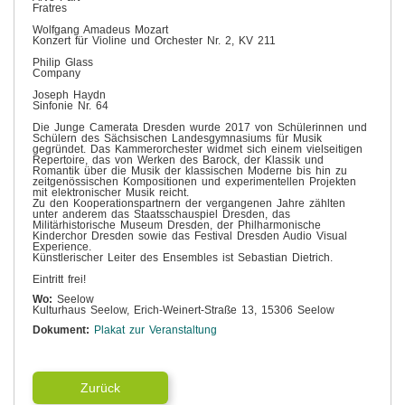
Fratres
Wolfgang Amadeus Mozart
Konzert für Violine und Orchester Nr. 2, KV 211
Philip Glass
Company
Joseph Haydn
Sinfonie Nr. 64
Die Junge Camerata Dresden wurde 2017 von Schülerinnen und
Schülern des Sächsischen Landesgymnasiums für Musik
gegründet. Das Kammerorchester widmet sich einem vielseitigen
Repertoire, das von Werken des Barock, der Klassik und
Romantik über die Musik der klassischen Moderne bis hin zu
zeitgenössischen Kompositionen und experimentellen Projekten
mit elektronischer Musik reicht.
Zu den Kooperationspartnern der vergangenen Jahre zählten
unter anderem das Staatsschauspiel Dresden, das
Militärhistorische Museum Dresden, der Philharmonische
Kinderchor Dresden sowie das Festival Dresden Audio Visual
Experience.
Künstlerischer Leiter des Ensembles ist Sebastian Dietrich.
Eintritt frei!
Wo:
Seelow
Kulturhaus Seelow, Erich-Weinert-Straße 13, 15306 Seelow
Dokument:
Plakat zur Veranstaltung
Zurück