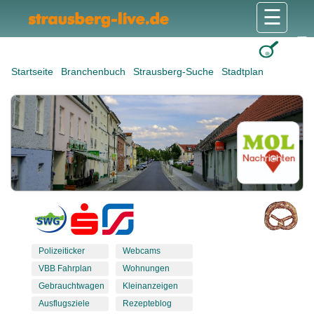
☰
Gesundheit & Pflege
Shops & Dienstleister
Freizeit & Tourismus
Bildung & Soziales
Wohnen & Bauen
Wirtschaft & Arbeit
Stadt & Politik
Startseite
Branchenbuch
Strausberg-Suche
Stadtplan
Polizeiticker
Webcams
VBB Fahrplan
Wohnungen
Gebrauchtwagen
Kleinanzeigen
Ausflugsziele
Rezepteblog