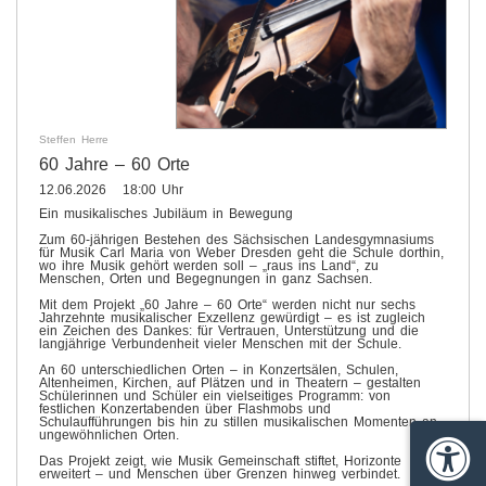
Steffen Herre
60 Jahre – 60 Orte
12.06.2026 18:00 Uhr
Ein musikalisches Jubiläum in Bewegung
Zum 60-jährigen Bestehen des Sächsischen Landesgymnasiums
für Musik Carl Maria von Weber Dresden geht die Schule dorthin,
wo ihre Musik gehört werden soll – „raus ins Land“, zu
Menschen, Orten und Begegnungen in ganz Sachsen.
Mit dem Projekt „60 Jahre – 60 Orte“ werden nicht nur sechs
Jahrzehnte musikalischer Exzellenz gewürdigt – es ist zugleich
ein Zeichen des Dankes: für Vertrauen, Unterstützung und die
langjährige Verbundenheit vieler Menschen mit der Schule.
An 60 unterschiedlichen Orten – in Konzertsälen, Schulen,
Altenheimen, Kirchen, auf Plätzen und in Theatern – gestalten
Schülerinnen und Schüler ein vielseitiges Programm: von
festlichen Konzertabenden über Flashmobs und
Schulaufführungen bis hin zu stillen musikalischen Momenten an
ungewöhnlichen Orten.
Das Projekt zeigt, wie Musik Gemeinschaft stiftet, Horizonte
Barrie
erweitert – und Menschen über Grenzen hinweg verbindet.