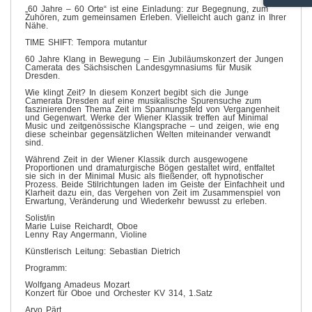
„60 Jahre – 60 Orte“ ist eine Einladung: zur Begegnung, zum
Zuhören, zum gemeinsamen Erleben. Vielleicht auch ganz in Ihrer
Nähe.
TIME SHIFT: Tempora mutantur
60 Jahre Klang in Bewegung – Ein Jubiläumskonzert der Jungen
Camerata des Sächsischen Landesgymnasiums für Musik
Dresden.
Wie klingt Zeit? In diesem Konzert begibt sich die Junge
Camerata Dresden auf eine musikalische Spurensuche zum
faszinierenden Thema Zeit im Spannungsfeld von Vergangenheit
und Gegenwart. Werke der Wiener Klassik treffen auf Minimal
Music und zeitgenössische Klangsprache – und zeigen, wie eng
diese scheinbar gegensätzlichen Welten miteinander verwandt
sind.
Während Zeit in der Wiener Klassik durch ausgewogene
Proportionen und dramaturgische Bögen gestaltet wird, entfaltet
sie sich in der Minimal Music als fließender, oft hypnotischer
Prozess. Beide Stilrichtungen laden im Geiste der Einfachheit und
Klarheit dazu ein, das Vergehen von Zeit im Zusammenspiel von
Erwartung, Veränderung und Wiederkehr bewusst zu erleben.
Solist/in
Marie Luise Reichardt, Oboe
Lenny Ray Angermann, Violine
Künstlerisch Leitung: Sebastian Dietrich
Programm:
Wolfgang Amadeus Mozart
Konzert für Oboe und Orchester KV 314, 1.Satz
Arvo Pärt