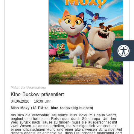
Barrie
Plakat zur Veranstaltung
Kino Buckow präsentiert
04.06.2026 16:30 Uhr
Miss Moxy (18 Plätze, bitte rechtzeitig buchen)
Als sich die verwöhnte Hauskatze Miss Moxy im Urlaub verirrt,
beginnt eine turbulente Reise quer durch Südeuropa. Um den
Weg zurück nach Hause zu finden, muss sie ausgerechnet mit
zwei Wesen zusammenarbeiten, die sie eigentlich verabscheut:
einem tollpatschigen Hund und einer alten, weisen Schwalbe. Auf
diesem Abenteuer entdeckt sie, dass Freundschaft manchmal dort