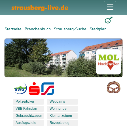
☰
Gesundheit & Pflege
Shops & Dienstleister
Freizeit & Tourismus
Bildung & Soziales
Wohnen & Bauen
Wirtschaft & Arbeit
Stadt & Politik
Startseite
Branchenbuch
Strausberg-Suche
Stadtplan
Polizeiticker
Webcams
VBB Fahrplan
Wohnungen
Gebrauchtwagen
Kleinanzeigen
Ausflugsziele
Rezepteblog