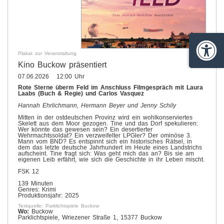
Barrie
Plakat zur Veranstaltung
Kino Buckow präsentiert
07.06.2026 12:00 Uhr
Rote Sterne überm Feld im Anschluss Filmgespräch mit Laura
Laabs (Buch & Regie) und Carlos Vasquez
Hannah Ehrlichmann, Hermann Beyer und Jenny Schily
Mitten in der ostdeutschen Provinz wird ein wohlkonserviertes
Skelett aus dem Moor gezogen. Tine und das Dorf spekulieren:
Wer könnte das gewesen sein? Ein desertierter
Wehrmachtssoldat? Ein verzweifelter LPGler? Der ominöse 3.
Mann vom BND? Es entspinnt sich ein historisches Rätsel, in
dem das letzte deutsche Jahrhundert im Heute eines Landstrichs
aufscheint. Tine fragt sich: Was geht mich das an? Bis sie am
eigenen Leib erfährt, wie sich die Geschichte in ihr Leben mischt.
FSK 12
139 Minuten
Genres: Krimi
Produktionsjahr: 2025
Textquelle: Parklichtspiele Buckow
Wo:
Buckow
Parklichtspiele, Wriezener Straße 1, 15377 Buckow