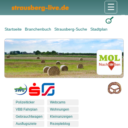
☰
Gesundheit & Pflege
Shops & Dienstleister
Freizeit & Tourismus
Bildung & Soziales
Wohnen & Bauen
Wirtschaft & Arbeit
Stadt & Politik
Startseite
Branchenbuch
Strausberg-Suche
Stadtplan
Polizeiticker
Webcams
VBB Fahrplan
Wohnungen
Gebrauchtwagen
Kleinanzeigen
Ausflugsziele
Rezepteblog