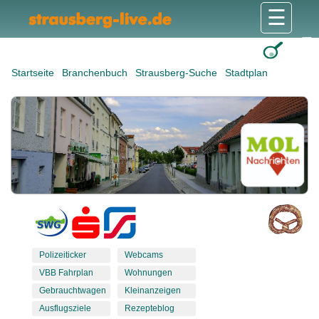
☰
Gesundheit & Pflege
Shops & Dienstleister
Freizeit & Tourismus
Bildung & Soziales
Wohnen & Bauen
Wirtschaft & Arbeit
Stadt & Politik
Startseite
Branchenbuch
Strausberg-Suche
Stadtplan
Polizeiticker
Webcams
VBB Fahrplan
Wohnungen
Gebrauchtwagen
Kleinanzeigen
Ausflugsziele
Rezepteblog