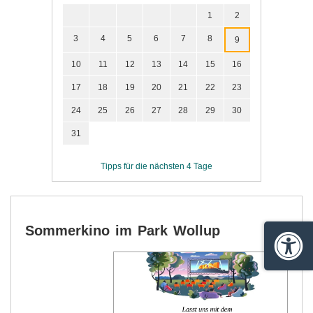
1
2
3
4
5
6
7
8
9
10
11
12
13
14
15
16
17
18
19
20
21
22
23
24
25
26
27
28
29
30
31
Tipps für die nächsten 4 Tage
Sommerkino im Park Wollup
Barrie