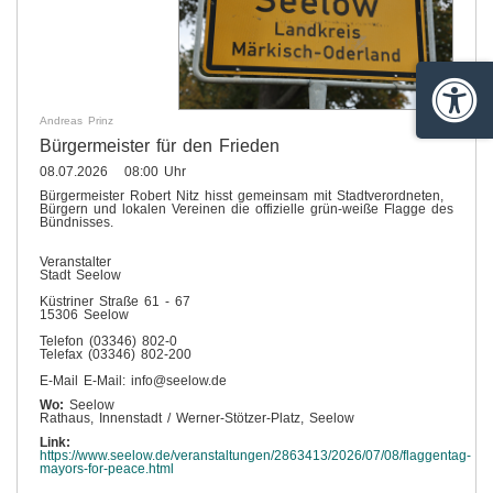
Barrie
Andreas Prinz
Bürgermeister für den Frieden
08.07.2026 08:00 Uhr
Bürgermeister Robert Nitz hisst gemeinsam mit Stadtverordneten,
Bürgern und lokalen Vereinen die offizielle grün-weiße Flagge des
Bündnisses.
Veranstalter
Stadt Seelow
Küstriner Straße 61 - 67
15306 Seelow
Telefon (03346) 802-0
Telefax (03346) 802-200
E-Mail E-Mail: info@seelow.de
Wo:
Seelow
Rathaus, Innenstadt / Werner-Stötzer-Platz, Seelow
Link:
https://www.seelow.de/veranstaltungen/2863413/2026/07/08/flaggentag-
mayors-for-peace.html