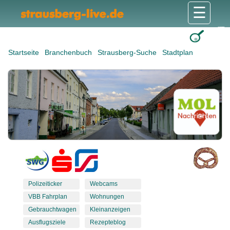
☰
Gesundheit & Pflege
Shops & Dienstleister
Freizeit & Tourismus
Bildung & Soziales
Wohnen & Bauen
Wirtschaft & Arbeit
Stadt & Politik
Startseite
Branchenbuch
Strausberg-Suche
Stadtplan
Polizeiticker
Webcams
VBB Fahrplan
Wohnungen
Gebrauchtwagen
Kleinanzeigen
Ausflugsziele
Rezepteblog