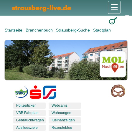
☰
Gesundheit & Pflege
Shops & Dienstleister
Freizeit & Tourismus
Bildung & Soziales
Wohnen & Bauen
Wirtschaft & Arbeit
Stadt & Politik
Startseite
Branchenbuch
Strausberg-Suche
Stadtplan
Polizeiticker
Webcams
VBB Fahrplan
Wohnungen
Gebrauchtwagen
Kleinanzeigen
Ausflugsziele
Rezepteblog