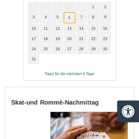
1
2
3
4
5
7
8
9
6
10
11
12
13
14
15
16
17
18
19
20
21
22
23
24
25
26
27
28
29
30
31
Tipps für die nächsten 4 Tage
Skat-und Rommè-Nachmittag
Barrie