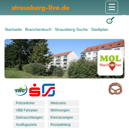
☰
Gesundheit & Pflege
Shops & Dienstleister
Freizeit & Tourismus
Bildung & Soziales
Wohnen & Bauen
Wirtschaft & Arbeit
Stadt & Politik
Startseite
Branchenbuch
Strausberg-Suche
Stadtplan
Polizeiticker
Webcams
VBB Fahrplan
Wohnungen
Gebrauchtwagen
Kleinanzeigen
Ausflugsziele
Rezepteblog