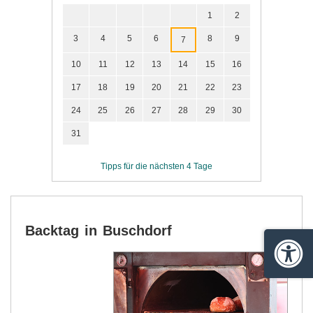
1
2
3
4
5
6
8
9
7
10
11
12
13
14
15
16
17
18
19
20
21
22
23
24
25
26
27
28
29
30
31
Tipps für die nächsten 4 Tage
Backtag in Buschdorf
Barrie