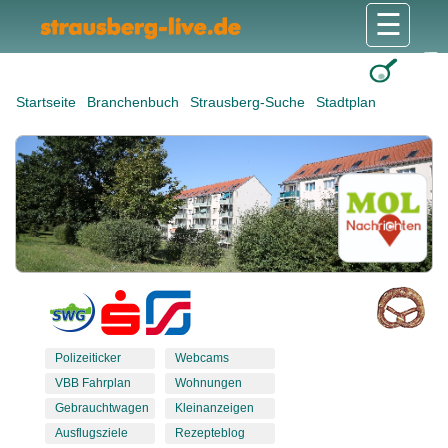
☰
Gesundheit & Pflege
Shops & Dienstleister
Freizeit & Tourismus
Bildung & Soziales
Wohnen & Bauen
Wirtschaft & Arbeit
Stadt & Politik
Startseite
Branchenbuch
Strausberg-Suche
Stadtplan
Polizeiticker
Webcams
VBB Fahrplan
Wohnungen
Gebrauchtwagen
Kleinanzeigen
Ausflugsziele
Rezepteblog