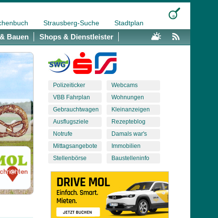
chenbuch
Strausberg-Suche
Stadtplan
& Bauen
Shops & Dienstleister
Polizeiticker
Webcams
VBB Fahrplan
Wohnungen
Gebrauchtwagen
Kleinanzeigen
Ausflugsziele
Rezepteblog
Notrufe
Damals war's
Mittagsangebote
Immobilien
Stellenbörse
Baustelleninfo