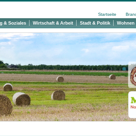
Startseite
Bran
g & Soziales
Wirtschaft & Arbeit
Stadt & Politik
Wohnen 