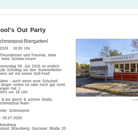
ool's Out Party
chmorpost-Biergarten!
.2026 16:00 Uhr
 Freundinnen und Freunde, liebe
 liebe Schüler:innen!
nnerstag 09. Juli 2026 ist endlich
tzte Schultag vor den Sommerferien.
iern wir mit einem Grill-Fest!
dabei - auch wenn eure Schulzeit
länger vorbei ist oder noch gar nicht
angen hat :)
eht’s um 16 Uhr.
e & bis gleich & schöne Grüße,
And
Schmorpost-Team
uelle: Schmorpost
: 05.07.2026
rausberg
rpost Strausberg, Garzauer Straße 20