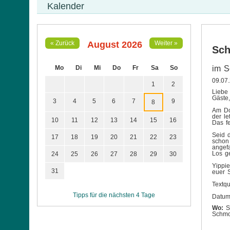
Kalender
August 2026
« Zurück
Weiter »
Sch
Mo
Di
Mi
Do
Fr
Sa
So
im S
09.07
1
2
Liebe
Gäste,
3
4
5
6
7
9
8
Am Do
der le
10
11
12
13
14
15
16
Das fe
Seid 
17
18
19
20
21
22
23
schon 
angef
Los g
24
25
26
27
28
29
30
Yippi
31
euer 
Textq
Tipps für die nächsten 4 Tage
Datum
Wo:
St
Schmo