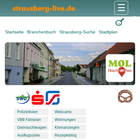
☰
Gesundheit & Pflege
Shops & Dienstleister
Freizeit & Tourismus
Bildung & Soziales
Wohnen & Bauen
Wirtschaft & Arbeit
Stadt & Politik
Startseite
Branchenbuch
Strausberg-Suche
Stadtplan
Polizeiticker
Webcams
VBB Fahrplan
Wohnungen
Gebrauchtwagen
Kleinanzeigen
Ausflugsziele
Rezepteblog