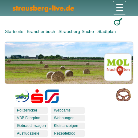
☰
Gesundheit & Pflege
Shops & Dienstleister
Freizeit & Tourismus
Bildung & Soziales
Wohnen & Bauen
Wirtschaft & Arbeit
Stadt & Politik
Startseite
Branchenbuch
Strausberg-Suche
Stadtplan
Polizeiticker
Webcams
VBB Fahrplan
Wohnungen
Gebrauchtwagen
Kleinanzeigen
Ausflugsziele
Rezepteblog