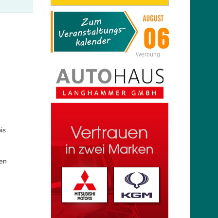
Werbung
n
is
den