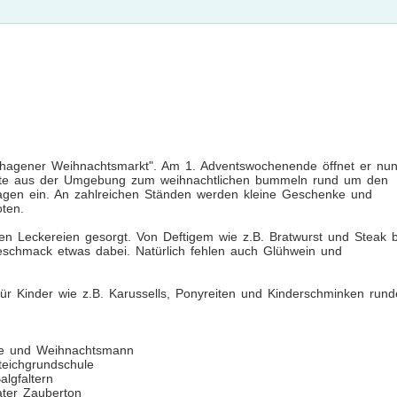
euenhagener Weihnachtsmarkt". Am 1. Adventswochenende öffnet er nu
äste aus der Umgebung zum weihnachtlichen bummeln rund um den
gen ein. An zahlreichen Ständen werden kleine Geschenke und
ten.
schen Leckereien gesorgt. Von Deftigem wie z.B. Bratwurst und Steak b
Geschmack etwas dabei. Natürlich fehlen auch Glühwein und
ür Kinder wie z.B. Karussells, Ponyreiten und Kinderschminken run
hse und Weihnachtsmann
eichgrundschule
lgfaltern
ter Zauberton