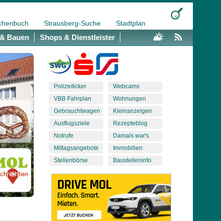
chenbuch
Strausberg-Suche
Stadtplan
& Bauen
Shops & Dienstleister
Polizeiticker
Webcams
VBB Fahrplan
Wohnungen
Gebrauchtwagen
Kleinanzeigen
Ausflugsziele
Rezepteblog
Notrufe
Damals war's
Mittagsangebote
Immobilien
Stellenbörse
Baustelleninfo