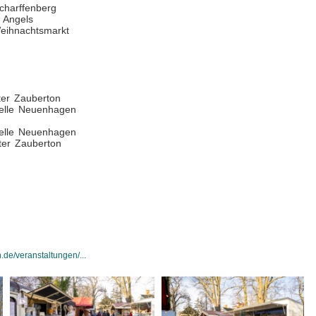
charffenberg
 Angels
eihnachtsmarkt
er Zauberton
telle Neuenhagen
telle Neuenhagen
ter Zauberton
de/veranstaltungen/...