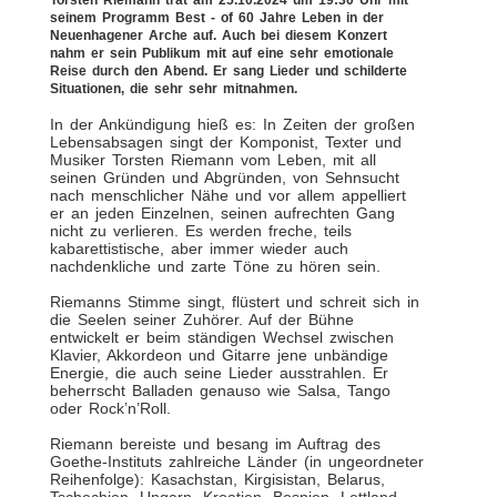
Torsten Riemann trat am 25.10.2024 um 19:30 Uhr mit
seinem Programm Best - of 60 Jahre Leben in der
Neuenhagener Arche auf. Auch bei diesem Konzert
nahm er sein Publikum mit auf eine sehr emotionale
Reise durch den Abend. Er sang Lieder und schilderte
Situationen, die sehr sehr mitnahmen.
In der Ankündigung hieß es: In Zeiten der großen
Lebensabsagen singt der Komponist, Texter und
Musiker Torsten Riemann vom Leben, mit all
seinen Gründen und Abgründen, von Sehnsucht
nach menschlicher Nähe und vor allem appelliert
er an jeden Einzelnen, seinen aufrechten Gang
nicht zu verlieren. Es werden freche, teils
kabarettistische, aber immer wieder auch
nachdenkliche und zarte Töne zu hören sein.
Riemanns Stimme singt, flüstert und schreit sich in
die Seelen seiner Zuhörer. Auf der Bühne
entwickelt er beim ständigen Wechsel zwischen
Klavier, Akkordeon und Gitarre jene unbändige
Energie, die auch seine Lieder ausstrahlen. Er
beherrscht Balladen genauso wie Salsa, Tango
oder Rock’n’Roll.
Riemann bereiste und besang im Auftrag des
Goethe-Instituts zahlreiche Länder (in ungeordneter
Reihenfolge): Kasachstan, Kirgisistan, Belarus,