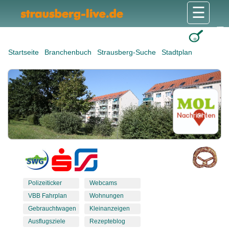
☰
Gesundheit & Pflege
Shops & Dienstleister
Freizeit & Tourismus
Bildung & Soziales
Wohnen & Bauen
Wirtschaft & Arbeit
Stadt & Politik
Startseite
Branchenbuch
Strausberg-Suche
Stadtplan
Polizeiticker
Webcams
VBB Fahrplan
Wohnungen
Gebrauchtwagen
Kleinanzeigen
Ausflugsziele
Rezepteblog