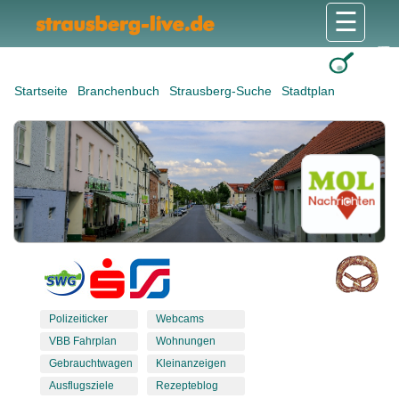
☰
Gesundheit & Pflege
Shops & Dienstleister
Freizeit & Tourismus
Bildung & Soziales
Wohnen & Bauen
Wirtschaft & Arbeit
Stadt & Politik
Startseite
Branchenbuch
Strausberg-Suche
Stadtplan
Polizeiticker
Webcams
VBB Fahrplan
Wohnungen
Gebrauchtwagen
Kleinanzeigen
Ausflugsziele
Rezepteblog