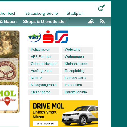
chenbuch
Strausberg-Suche
Stadtplan
& Bauen
Shops & Dienstleister
Polizeiticker
Webcams
VBB Fahrplan
Wohnungen
Gebrauchtwagen
Kleinanzeigen
Ausflugsziele
Rezepteblog
Notrufe
Damals war's
Mittagsangebote
Immobilien
Stellenbörse
Baustelleninfo