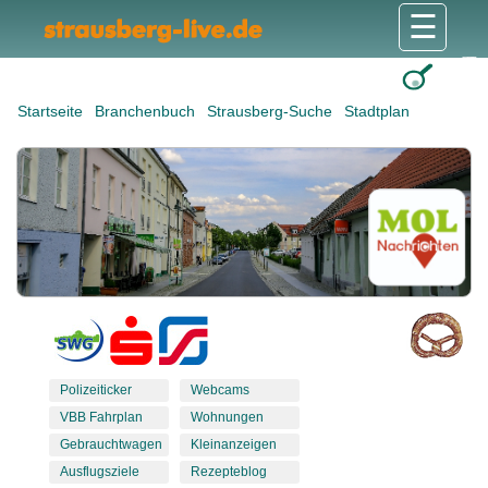
☰
Gesundheit & Pflege
Shops & Dienstleister
Freizeit & Tourismus
Bildung & Soziales
Wohnen & Bauen
Wirtschaft & Arbeit
Stadt & Politik
Startseite
Branchenbuch
Strausberg-Suche
Stadtplan
Polizeiticker
Webcams
VBB Fahrplan
Wohnungen
Gebrauchtwagen
Kleinanzeigen
Ausflugsziele
Rezepteblog