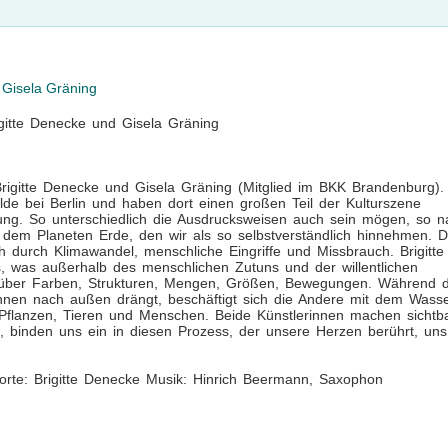
 Gisela Gräning
igitte Denecke und Gisela Gräning
 Brigitte Denecke und Gisela Gräning (Mitglied im BKK Brandenburg).
lde bei Berlin und haben dort einen großen Teil der Kulturszene
lung. So unterschiedlich die Ausdrucksweisen auch sein mögen, so n
t dem Planeten Erde, den wir als so selbstverständlich hinnehmen. D
h durch Klimawandel, menschliche Eingriffe und Missbrauch. Brigitte
, was außerhalb des menschlichen Zutuns und der willentlichen
n über Farben, Strukturen, Mengen, Größen, Bewegungen. Während d
nnen nach außen drängt, beschäftigt sich die Andere mit dem Wass
flanzen, Tieren und Menschen. Beide Künstlerinnen machen sichtba
s, binden uns ein in diesen Prozess, der unsere Herzen berührt, uns
te: Brigitte Denecke Musik: Hinrich Beermann, Saxophon