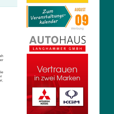
Werbung
ah
er
ie
er
r,