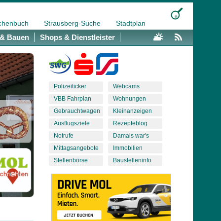
chenbuch
Strausberg-Suche
Stadtplan
& Bauen
Shops & Dienstleister
Polizeiticker
Webcams
VBB Fahrplan
Wohnungen
Gebrauchtwagen
Kleinanzeigen
Ausflugsziele
Rezepteblog
Notrufe
Damals war's
Mittagsangebote
Immobilien
Stellenbörse
Baustelleninfo