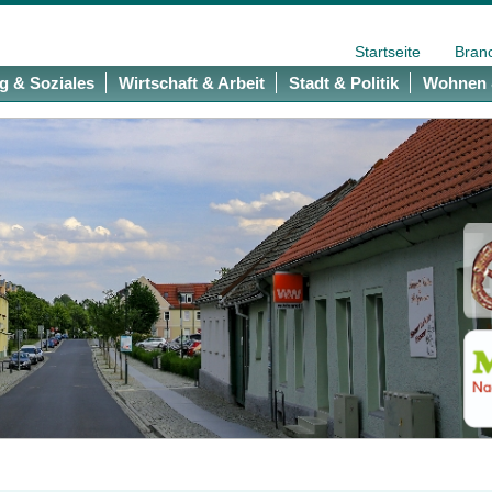
Startseite
Bran
g & Soziales
Wirtschaft & Arbeit
Stadt & Politik
Wohnen 