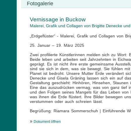
Fotogalerie
Vernissage in Buckow
Malerei, Grafik und Collagen von Brigitte Denecke und
„Erdgeflüster“ - Malerei, Grafik und Collagen von Br
25. Januar – 19. März 2025
Zwei profilierte Künstlerinnen melden sich zu Wort:
Beide leben und arbeiten seit Jahrzehnten in Eichwa
geprägt. Es ist nicht ihre erste gemeinsame Ausstel
sind sie sich in dem, was sie bewegt. Sie fühlen mi
Planet ist bedroht. Unsere Mutter Erde verändert sic
Denecke und Gisela Gräning lassen sich ein auf das
Gestaltung geschieht: Hinhören, Hinsehen, Staune
Eine das auszudrücken vermag, was von ganz tief i
und den Folgen seines Mangels für das Leben von P
was ihnen die Erde flüstert. Ihre Bilder bewegen un
verstummen oder auch schreien lässt.
Begrüßung: Riamara Sommerschuh | Einführende Wor
»
Dokument öffnen