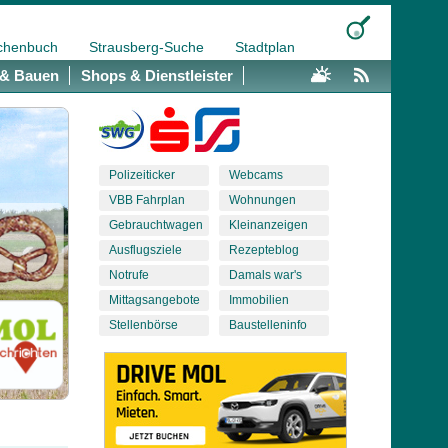
chenbuch
Strausberg-Suche
Stadtplan
& Bauen
Shops & Dienstleister
Polizeiticker
Webcams
VBB Fahrplan
Wohnungen
Gebrauchtwagen
Kleinanzeigen
Ausflugsziele
Rezepteblog
Notrufe
Damals war's
Mittagsangebote
Immobilien
Stellenbörse
Baustelleninfo