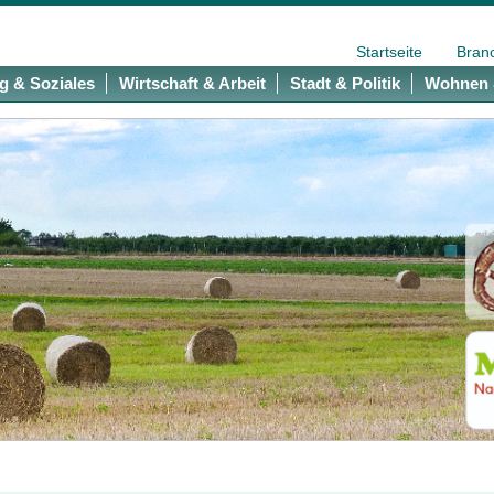
Startseite
Bran
g & Soziales
Wirtschaft & Arbeit
Stadt & Politik
Wohnen 