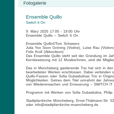
Fotogalerie
Ensemble Quillo
Switch It On
9. März 2025 17:00 - 19:00 Uhr
Ensemble Quillo – Switch It On
Ensemble Quillo©Tom Schweers
Julia Yoo Soon Gröning (Violine), Luise Rau (Violonce
Felix Kroll (Akkordeon)
Das Ensemble Quillo steht seit der Gründung im Jah
Kernbesetzung mit 12 MusikerInnen, sind die Mitglie
Das in Müncheberg gastierende Trio hat sich in den 
bearbeiteten Werken erschlossen. Dabei verbinden 
Quillo-Fasson oder Sofia Gubaidulinas Trio in Orig
Möglichkeiten. Getreu dem Titel umrahmt der Jahresz
von Wiedererwachen und Erneuerung – SWITCH IT
Programm mit Werken von Sofia Gubaidulina, Philip 
Stadtpfarrkirche Müncheberg, Ernst-Thälmann-Str. 
oder info@stadtpfarrkirche-muencheberg.de