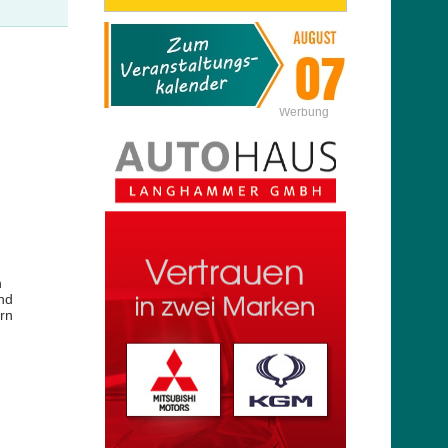
Werbung
n
nd
rn