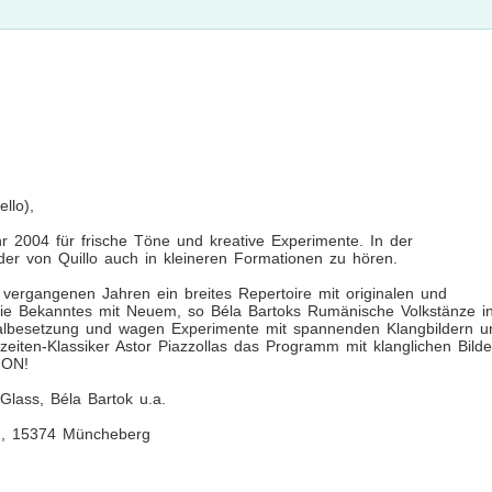
llo),
r 2004 für frische Töne und kreative Experimente. In der
der von Quillo auch in kleineren Formationen zu hören.
vergangenen Jahren ein breites Repertoire mit originalen und
sie Bekanntes mit Neuem, so Béla Bartoks Rumänische Volkstänze i
inalbesetzung und wagen Experimente mit spannenden Klangbildern u
eiten-Klassiker Astor Piazzollas das Programm mit klanglichen Bilde
 ON!
Glass, Béla Bartok u.a.
52, 15374 Müncheberg