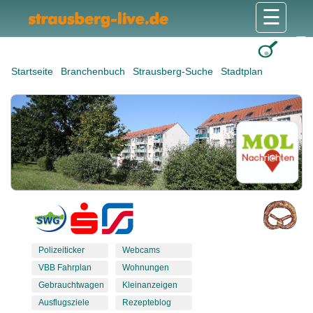
☰
Gesundheit & Pflege
Shops & Dienstleister
Freizeit & Tourismus
Bildung & Soziales
Wohnen & Bauen
Wirtschaft & Arbeit
Stadt & Politik
Startseite
Branchenbuch
Strausberg-Suche
Stadtplan
Polizeiticker
Webcams
VBB Fahrplan
Wohnungen
Gebrauchtwagen
Kleinanzeigen
Ausflugsziele
Rezepteblog