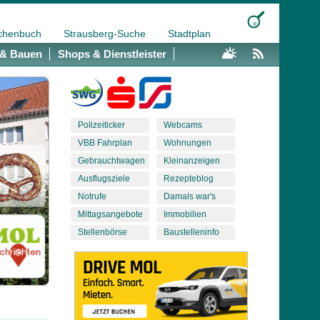
chenbuch
Strausberg-Suche
Stadtplan
& Bauen
Shops & Dienstleister
Polizeiticker
Webcams
VBB Fahrplan
Wohnungen
Gebrauchtwagen
Kleinanzeigen
Ausflugsziele
Rezepteblog
Notrufe
Damals war's
Mittagsangebote
Immobilien
Stellenbörse
Baustelleninfo