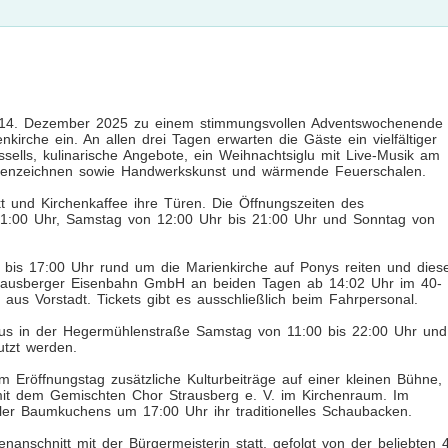
s 14. Dezember 2025 zu einem stimmungsvollen Adventswochenende
irche ein. An allen drei Tagen erwarten die Gäste ein vielfältiger
ells, kulinarische Angebote, ein Weihnachtsiglu mit Live-Musik am
turenzeichnen sowie Handwerkskunst und wärmende Feuerschalen.
kt und Kirchenkaffee ihre Türen. Die Öffnungszeiten des
21:00 Uhr, Samstag von 12:00 Uhr bis 21:00 Uhr und Sonntag von
is 17:00 Uhr rund um die Marienkirche auf Ponys reiten und dies
trausberger Eisenbahn GmbH an beiden Tagen ab 14:02 Uhr im 40-
 aus Vorstadt. Tickets gibt es ausschließlich beim Fahrpersonal.
s in der Hegermühlenstraße Samstag von 11:00 bis 22:00 Uhr und
utzt werden.
 Eröffnungstag zusätzliche Kulturbeiträge auf einer kleinen Bühne,
 mit dem Gemischten Chor Strausberg e. V. im Kirchenraum. Im
ler Baumkuchens um 17:00 Uhr ihr traditionelles Schaubacken.
nanschnitt mit der Bürgermeisterin statt, gefolgt von der beliebten 4