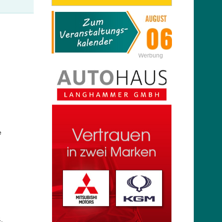
Werbung
e
.