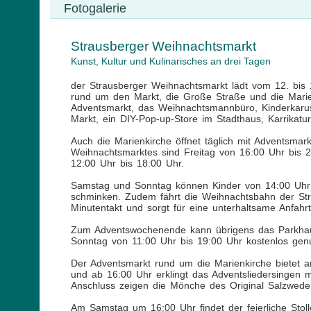
Fotogalerie
Strausberger Weihnachtsmarkt
Kunst, Kultur und Kulinarisches an drei Tagen
der Strausberger Weihnachtsmarkt lädt vom 12. bi
rund um den Markt, die Große Straße und die Marienk
Adventsmarkt, das Weihnachtsmannbüro, Kinderkaruss
Markt, ein DIY-Pop-up-Store im Stadthaus, Karrika
Auch die Marienkirche öffnet täglich mit Adventsmar
Weihnachtsmarktes sind Freitag von 16:00 Uhr bis 
12:00 Uhr bis 18:00 Uhr.
Samstag und Sonntag können Kinder von 14:00 Uhr b
schminken. Zudem fährt die Weihnachtsbahn der S
Minutentakt und sorgt für eine unterhaltsame Anfahrt
Zum Adventswochenende kann übrigens das Parkhau
Sonntag von 11:00 Uhr bis 19:00 Uhr kostenlos gen
Der Adventsmarkt rund um die Marienkirche bietet am
und ab 16:00 Uhr erklingt das Adventsliedersingen
Anschluss zeigen die Mönche des Original Salzwede
Am Samstag um 16:00 Uhr findet der feierliche Stolle