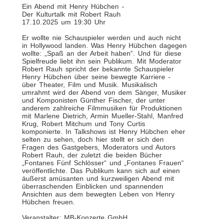
Ein Abend mit Henry Hübchen -
Der Kulturtalk mit Robert Rauh
17. 10. 2025 um 19:30 Uhr
Er wollte nie Schauspieler werden und auch nicht
in Hollywood landen. Was Henry Hübchen dagegen
wollte: „Spaß an der Arbeit haben“. Und für diese
Spielfreude liebt ihn sein Publikum. Mit Moderator
Robert Rauh spricht der bekannte Schauspieler
Henry Hübchen über seine bewegte Karriere -
über Theater, Film und Musik. Musikalisch
umrahmt wird der Abend von dem Sänger, Musiker
und Komponisten Günther Fischer, der unter
anderem zahlreiche Filmmusiken für Produktionen
mit Marlene Dietrich, Armin Mueller-Stahl, Manfred
Krug, Robert Mitchum und Tony Curtis
komponierte. In Talkshows ist Henry Hübchen eher
selten zu sehen, doch hier stellt er sich den
Fragen des Gastgebers, Moderators und Autors
Robert Rauh, der zuletzt die beiden Bücher
„Fontanes Fünf Schlösser“ und „Fontanes Frauen“
veröffentlichte. Das Publikum kann sich auf einen
äußerst amüsanten und kurzweiligen Abend mit
überraschenden Einblicken und spannenden
Ansichten aus dem bewegten Leben von Henry
Hübchen freuen.
Veranstalter: MB-Konzerte GmbH