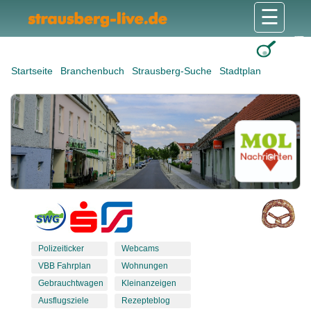
☰
Gesundheit & Pflege
Shops & Dienstleister
Freizeit & Tourismus
Bildung & Soziales
Wohnen & Bauen
Wirtschaft & Arbeit
Stadt & Politik
Startseite
Branchenbuch
Strausberg-Suche
Stadtplan
Polizeiticker
Webcams
VBB Fahrplan
Wohnungen
Gebrauchtwagen
Kleinanzeigen
Ausflugsziele
Rezepteblog