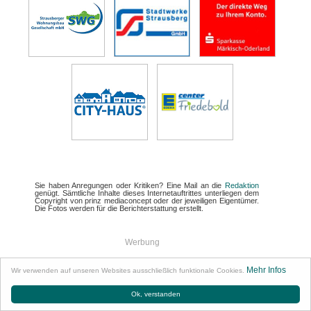
Sie haben Anregungen oder Kritiken? Eine Mail an die
Redaktion
genügt. Sämtliche Inhalte dieses Internetauftrittes unterliegen dem
Copyright von prinz mediaconcept oder der jeweiligen Eigentümer.
Die Fotos werden für die Berichterstattung erstellt.
Werbung
Partner
Impressum
Datenschutz
Links
Briefkasten
Mehr Infos
•
•
•
•
Wir verwenden auf unseren Websites ausschließlich funktionale Cookies.
Facebook
Ok, verstanden