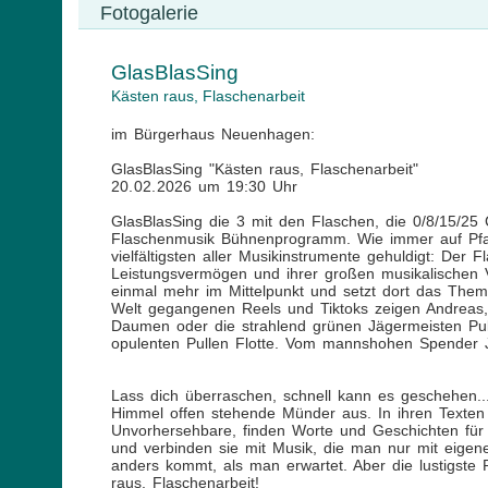
Fotogalerie
GlasBlasSing
Kästen raus, Flaschenarbeit
im Bürgerhaus Neuenhagen:
GlasBlasSing "Kästen raus, Flaschenarbeit"
20. 02. 2026 um 19:30 Uhr
GlasBlasSing die 3 mit den Flaschen, die 0/8/15/25 
Flaschenmusik Bühnenprogramm. Wie immer auf Pfand
vielfältigsten aller Musikinstrumente gehuldigt: Der
Leistungsvermögen und ihrer großen musikalischen Var
einmal mehr im Mittelpunkt und setzt dort das Them
Welt gegangenen Reels und Tiktoks zeigen Andreas, 
Daumen oder die strahlend grünen Jägermeisten Pul
opulenten Pullen Flotte. Vom mannshohen Spender Jaz
Lass dich überraschen, schnell kann es geschehen..
Himmel offen stehende Münder aus. In ihren Texten
Unvorhersehbare, finden Worte und Geschichten für
und verbinden sie mit Musik, die man nur mit eigen
anders kommt, als man erwartet. Aber die lustigste 
raus, Flaschenarbeit!