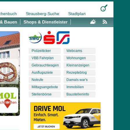
chenbuch
Strausberg-Suche
Stadtplan
& Bauen
Shops & Dienstleister
Polizeiticker
Webcams
VBB Fahrplan
Wohnungen
Gebrauchtwagen
Kleinanzeigen
Ausflugsziele
Rezepteblog
Notrufe
Damals war's
Mittagsangebote
Immobilien
Stellenbörse
Baustelleninfo