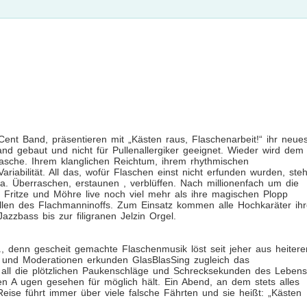
Cent Band, präsentieren mit „Kästen raus, Flaschenarbeit!“ ihr neue
 gebaut und nicht für Pullenallergiker geeignet. Wieder wird dem
 Flasche. Ihrem klanglichen Reichtum, ihrem rhythmischen
iabilität. All das, wofür Flaschen einst nicht erfunden wurden, steh
a. Überraschen, erstaunen , verblüffen. Nach millionenfach um die
Fritze und Möhre live noch viel mehr als ihre magischen Plopp
len des Flachmanninoffs. Zum Einsatz kommen alle Hochkaräter ihr
zbass bis zur filigranen Jelzin Orgel.
., denn gescheit gemachte Flaschenmusik löst seit jeher aus heiter
 und Moderationen erkunden GlasBlasSing zugleich das
 all die plötzlichen Paukenschläge und Schrecksekunden des Lebens
en A ugen gesehen für möglich hält. Ein Abend, an dem stets alles
Reise führt immer über viele falsche Fährten und sie heißt: „Kästen