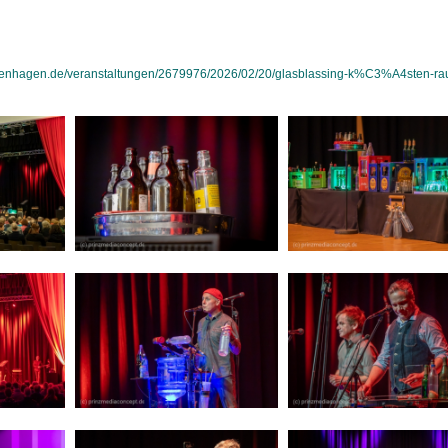
uenhagen.de/veranstaltungen/2679976/2026/02/20/glasblassing-k%C3%A4sten-ra