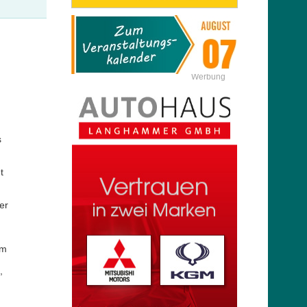
Werbung
s
t
er
em
,