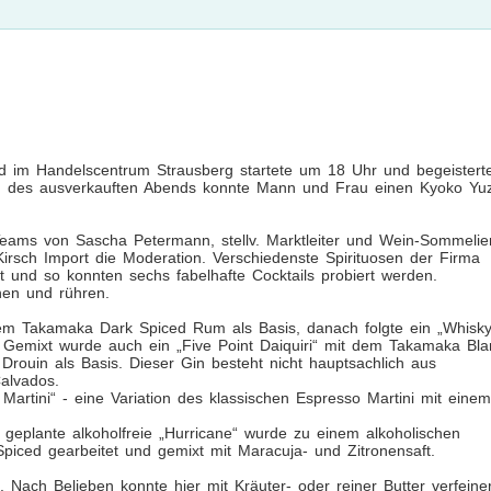
d im Handelscentrum Strausberg startete um 18 Uhr und begeistert
ung des ausverkauften Abends konnte Mann und Frau einen Kyoko Yu
eams von Sascha Petermann, stellv. Marktleiter und Wein-Sommelier
rsch Import die Moderation. Verschiedenste Spirituosen der Firma
 und so konnten sechs fabelhafte Cocktails probiert werden.
hen und rühren.
dem Takamaka Dark Spiced Rum als Basis, danach folgte ein „Whisk
Gemixt wurde auch ein „Five Point Daiquiri“ mit dem Takamaka Bla
ouin als Basis. Dieser Gin besteht nicht hauptsachlich aus
alvados.
artini“ - eine Variation des klassischen Espresso Martini mit einem
geplante alkoholfreie „Hurricane“ wurde zu einem alkoholischen
ced gearbeitet und gemixt mit Maracuja- und Zitronensaft.
 Nach Belieben konnte hier mit Kräuter- oder reiner Butter verfeiner