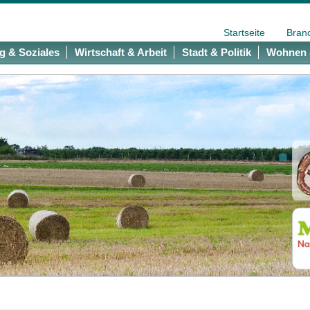
Startseite
Bran
g & Soziales
Wirtschaft & Arbeit
Stadt & Politik
Wohnen 