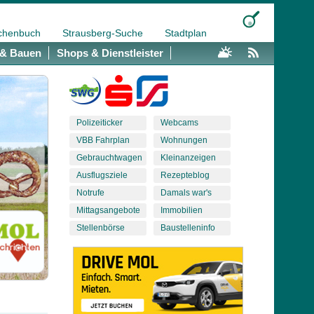
chenbuch
Strausberg-Suche
Stadtplan
& Bauen
Shops & Dienstleister
Polizeiticker
Webcams
VBB Fahrplan
Wohnungen
Gebrauchtwagen
Kleinanzeigen
Ausflugsziele
Rezepteblog
Notrufe
Damals war's
Mittagsangebote
Immobilien
Stellenbörse
Baustelleninfo