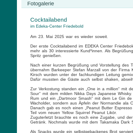
Fotogalerie
Cocktailabend
im Edeka-Center Friedebold
Am 23. Mai 2025 war es wieder soweit.
Der erste Cocktailabend im EDEKA Center Friedebol
mehr als 30 interessierte Kund*innen. Als Begrüß
Spritz genießen.
Nach einer kurzen Begrüßung und Vorstellung des T
übernahm Barkeeper Stefan Marzall von der Firma Ki
Kirsch wurden unter der fachkundigen Leitung gemixt
Dafür mussten die Gäste auch selbst shaken, absei
Zur Verkostung standen ein „One in a million“ mit 
Sour“ mit dem milden Nikka Days Japanese Whisky. 
Rum und ein „Dartmoor Smash“ mit dem Le Gin de Dr
Wacholder, sondern aus Äpfeln der Normandie ala C
Danach gab es noch einen „Peanut Butter Espresso M
Teil vom neuen Yellow Squirrel Peanut Likör.
Zuguterletzt brauchte es noch eine Zugabe, und der 
Getränk. Nochmals wurde mit dem Takamaka Dark Spi
Als Snacks wurde ein selbstgebackenes Brot serviert.