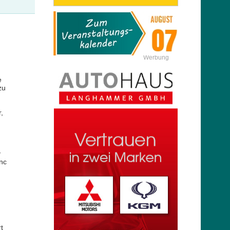
Werbung
e
zu
,
y
nc
t