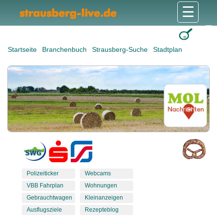
☰
Gesundheit & Pflege
Shops & Dienstleister
Freizeit & Tourismus
Bildung & Soziales
Wohnen & Bauen
Wirtschaft & Arbeit
Stadt & Politik
Startseite
Branchenbuch
Strausberg-Suche
Stadtplan
Polizeiticker
Webcams
VBB Fahrplan
Wohnungen
Gebrauchtwagen
Kleinanzeigen
Ausflugsziele
Rezepteblog