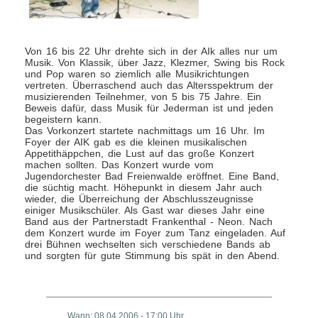
Von 16 bis 22 Uhr drehte sich in der AIk alles nur um
Musik. Von Klassik, über Jazz, Klezmer, Swing bis Rock
und Pop waren so ziemlich alle Musikrichtungen
vertreten. Überraschend auch das Altersspektrum der
musizierenden Teilnehmer, von 5 bis 75 Jahre. Ein
Beweis dafür, dass Musik für Jederman ist und jeden
begeistern kann.
Das Vorkonzert startete nachmittags um 16 Uhr. Im
Foyer der AIK gab es die kleinen musikalischen
Appetithäppchen, die Lust auf das große Konzert
machen sollten. Das Konzert wurde vom
Jugendorchester Bad Freienwalde eröffnet. Eine Band,
die süchtig macht. Höhepunkt in diesem Jahr auch
wieder, die Überreichung der Abschlusszeugnisse
einiger Musikschüler. Als Gast war dieses Jahr eine
Band aus der Partnerstadt Frankenthal - Neon. Nach
dem Konzert wurde im Foyer zum Tanz eingeladen. Auf
drei Bühnen wechselten sich verschiedene Bands ab
und sorgten für gute Stimmung bis spät in den Abend.
Wann: 08.04.2006 - 17:00 Uhr