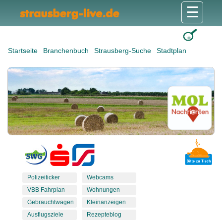
☰
Gesundheit & Pflege
Shops & Dienstleister
Freizeit & Tourismus
Bildung & Soziales
Wohnen & Bauen
Wirtschaft & Arbeit
Stadt & Politik
Startseite
Branchenbuch
Strausberg-Suche
Stadtplan
Polizeiticker
Webcams
VBB Fahrplan
Wohnungen
Gebrauchtwagen
Kleinanzeigen
Ausflugsziele
Rezepteblog