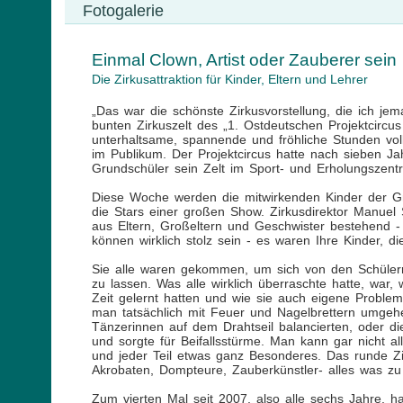
Fotogalerie
Einmal Clown, Artist oder Zauberer sein
Die Zirkusattraktion für Kinder, Eltern und Lehrer
„Das war die schönste Zirkusvorstellung, die ich j
bunten Zirkuszelt des „1. Ostdeutschen Projektcircu
unterhaltsame, spannende und fröhliche Stunden vo
im Publikum. Der Projektcircus hatte nach sieben J
Grundschüler sein Zelt im Sport- und Erholungszent
Diese Woche werden die mitwirkenden Kinder der Gr
die Stars einer großen Show. Zirkusdirektor Manue
aus Eltern, Großeltern und Geschwister bestehend -
können wirklich stolz sein - es waren Ihre Kinder, d
Sie alle waren gekommen, um sich von den Schülern 
zu lassen. Was alle wirklich überraschte hatte, war,
Zeit gelernt hatten und wie sie auch eigene Probleme
man tatsächlich mit Feuer und Nagelbrettern umgeh
Tänzerinnen auf dem Drahtseil balancierten, oder d
und sorgte für Beifallsstürme. Man kann gar nicht 
und jeder Teil etwas ganz Besonderes. Das runde Zi
Akrobaten, Dompteure, Zauberkünstler- alles was zu
Zum vierten Mal seit 2007, also alle sechs Jahre, 