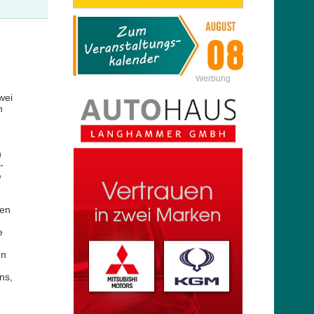
Werbung
wei
h
n
-
e
ren
e
en
ns,