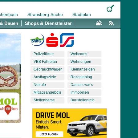
chenbuch
Strausberg-Suche
Stadtplan
& Bauen
Shops & Dienstleister
Polizeiticker
Webcams
VBB Fahrplan
Wohnungen
Gebrauchtwagen
Kleinanzeigen
Ausflugsziele
Rezepteblog
Notrufe
Damals war's
Mittagsangebote
Immobilien
Stellenbörse
Baustelleninfo