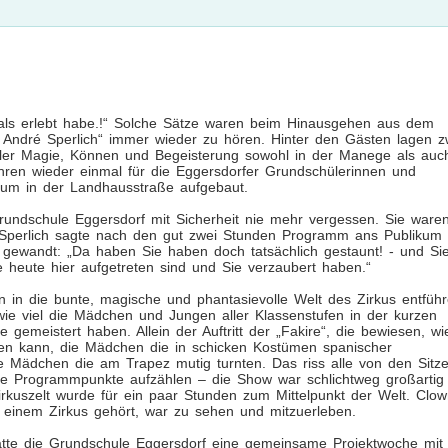
emals erlebt habe.!“ Solche Sätze waren beim Hinausgehen aus dem
s André Sperlich“ immer wieder zu hören. Hinter den Gästen lagen z
ller Magie, Können und Begeisterung sowohl in der Manege als auc
ahren wieder einmal für die Eggersdorfer Grundschülerinnen und
rum in der Landhausstraße aufgebaut.
undschule Eggersdorf mit Sicherheit nie mehr vergessen. Sie ware
l Sperlich sagte nach den gut zwei Stunden Programm ans Publikum 
 gewandt: „Da haben Sie haben doch tatsächlich gestaunt! - und Si
ie heute hier aufgetreten sind und Sie verzaubert haben.“
in die bunte, magische und phantasievolle Welt des Zirkus entfüh
 wie viel die Mädchen und Jungen aller Klassenstufen in der kurzen
 gemeistert haben. Allein der Auftritt der „Fakire“, die bewiesen, wi
en kann, die Mädchen die in schicken Kostümen spanischer
ie Mädchen die am Trapez mutig turnten. Das riss alle von den Sitz
alle Programmpunkte aufzählen – die Show war schlichtweg großartig
rkuszelt wurde für ein paar Stunden zum Mittelpunkt der Welt. Clow
 einem Zirkus gehört, war zu sehen und mitzuerleben.
hatte die Grundschule Eggersdorf eine gemeinsame Projektwoche mit