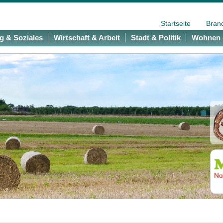
Startseite
Bran
g & Soziales
Wirtschaft & Arbeit
Stadt & Politik
Wohnen 