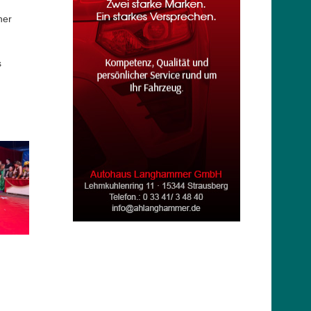
ner
s