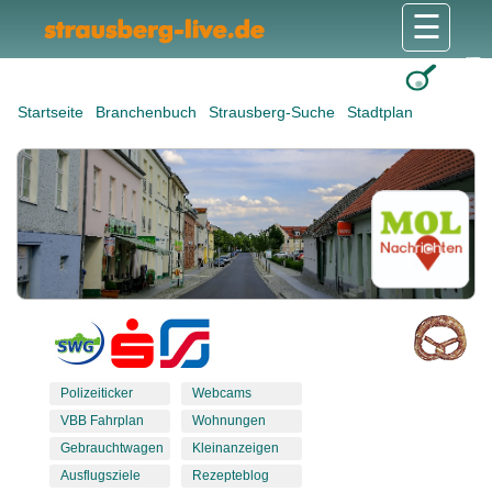
☰
Gesundheit & Pflege
Shops & Dienstleister
Freizeit & Tourismus
Bildung & Soziales
Wohnen & Bauen
Wirtschaft & Arbeit
Stadt & Politik
Startseite
Branchenbuch
Strausberg-Suche
Stadtplan
Polizeiticker
Webcams
VBB Fahrplan
Wohnungen
Gebrauchtwagen
Kleinanzeigen
Ausflugsziele
Rezepteblog