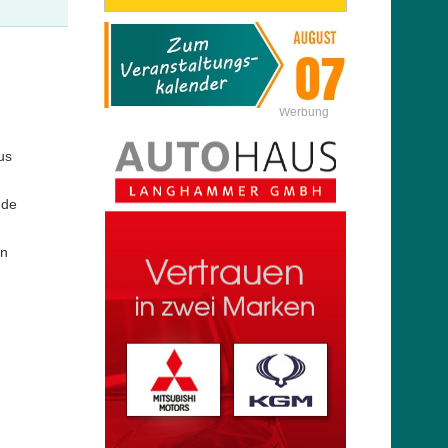
Werbung
us
nde
en