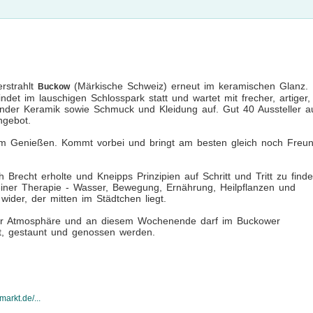
rstrahlt
(Märkische Schweiz) erneut im keramischen Glanz.
Buckow
et im lauschigen Schlosspark statt und wartet mit frecher, artiger,
ernder Keramik sowie Schmuck und Kleidung auf. Gut 40 Aussteller a
ngebot.
zum Genießen. Kommt vorbei und bringt am besten gleich noch Freu
Brecht erholte und Kneipps Prinzipien auf Schritt und Tritt zu find
seiner Therapie - Wasser, Bewegung, Ernährung, Heilpflanzen und
ider, der mitten im Städtchen liegt.
nter Atmosphäre und an diesem Wochenende darf im Buckower
kt, gestaunt und genossen werden.
arkt.de/...