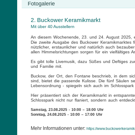
Fotogalerie
2. Buckower Keramikmarkt
Mit über 40 Ausstellern
An diesem Wochenende, 23. und 24. August 2025, e
Die zweite Ausgabe des Buckower Keramikmarktes find
nützlicher, erstaunlicher und natürlich auch bezaub
allen Himmelsrichtungen sorgen für ein vielfältiges A
Es gibt tolle Livemusik, dazu Süßes und Deftiges 
und Familie mit.
Buckow, der Ort, den Fontane beschrieb, in dem sich 
sind, bietet die passende Kulisse. Die fünf Säulen 
Lebensordnung - spiegeln sich auch im Schlosspark w
Hier präsentiert sich der Keramikmarkt in entspan
Schlosspark nicht nur flaniert, sondern auch entdec
Samstag, 23.08.2025 - 10:00 – 18:00 Uhr
Sonntag, 24.08.2025 - 10:00 – 17:00 Uhr
Mehr Informationen unter:
https://www.buckowerkeramikm