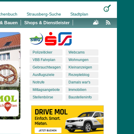
chenbuch
Strausberg-Suche
Stadtplan
& Bauen
Shops & Dienstleister
Polizeiticker
Webcams
VBB Fahrplan
Wohnungen
Gebrauchtwagen
Kleinanzeigen
Ausflugsziele
Rezepteblog
Notrufe
Damals war's
Mittagsangebote
Immobilien
Stellenbörse
Baustelleninfo