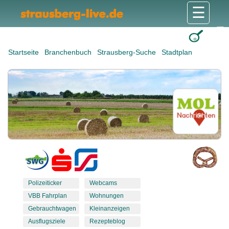
☰
Gesundheit & Pflege
Shops & Dienstleister
Freizeit & Tourismus
Bildung & Soziales
Wohnen & Bauen
Wirtschaft & Arbeit
Stadt & Politik
Startseite
Branchenbuch
Strausberg-Suche
Stadtplan
Polizeiticker
Webcams
VBB Fahrplan
Wohnungen
Gebrauchtwagen
Kleinanzeigen
Ausflugsziele
Rezepteblog