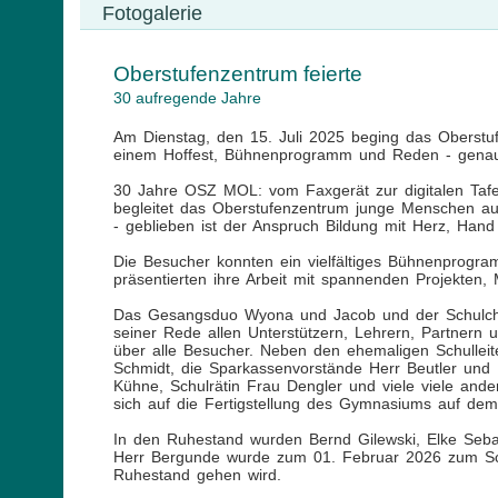
Fotogalerie
Oberstufenzentrum feierte
30 aufregende Jahre
Am Dienstag, den 15. Juli 2025 beging das Oberstuf
einem Hoffest, Bühnenprogramm und Reden - genau
30 Jahre OSZ MOL: vom Faxgerät zur digitalen Tafel,
begleitet das Oberstufenzentrum junge Menschen auf
- geblieben ist der Anspruch Bildung mit Herz, Hand 
Die Besucher konnten ein vielfältiges Bühnenprogra
präsentierten ihre Arbeit mit spannenden Projekten,
Das Gesangsduo Wyona und Jacob und der Schulchor b
seiner Rede allen Unterstützern, Lehrern, Partnern
über alle Besucher. Neben den ehemaligen Schulle
Schmidt, die Sparkassenvorstände Herr Beutler und 
Kühne, Schulrätin Frau Dengler und viele viele ande
sich auf die Fertigstellung des Gymnasiums auf de
In den Ruhestand wurden Bernd Gilewski, Elke Sebast
Herr Bergunde wurde zum 01. Februar 2026 zum Schu
Ruhestand gehen wird.