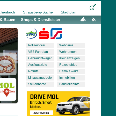
chenbuch
Strausberg-Suche
Stadtplan
& Bauen
Shops & Dienstleister
Polizeiticker
Webcams
VBB Fahrplan
Wohnungen
Gebrauchtwagen
Kleinanzeigen
Ausflugsziele
Rezepteblog
Notrufe
Damals war's
Mittagsangebote
Immobilien
Stellenbörse
Baustelleninfo