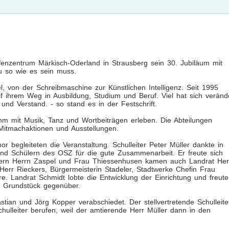
enzentrum Märkisch-Oderland in Strausberg sein 30. Jubiläum mit
 so wie es sein muss.
 von der Schreibmaschine zur Künstlichen Intelligenz. Seit 1995
 ihrem Weg in Ausbildung, Studium und Beruf. Viel hat sich veränd
und Verstand. - so stand es in der Festschrift.
mm mit Musik, Tanz und Wortbeiträgen erleben. Die Abteilungen
 Mitmachaktionen und Ausstellungen.
egleiteten die Veranstaltung. Schulleiter Peter Müller dankte in
 und Schülern des OSZ für die gute Zusammenarbeit. Er freute sich
itern Herrn Zaspel und Frau Thiessenhusen kamen auch Landrat Her
Herr Rieckers, Bürgermeisterin Stadeler, Stadtwerke Chefin Frau
re. Landrat Schmidt lobte die Entwicklung der Einrichtung und freute
m Grundstück gegenüber.
ian und Jörg Kopper verabschiedet. Der stellvertretende Schulleite
lleiter berufen, weil der amtierende Herr Müller dann in den