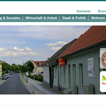
Startseite
Bran
g & Soziales
Wirtschaft & Arbeit
Stadt & Politik
Wohnen 