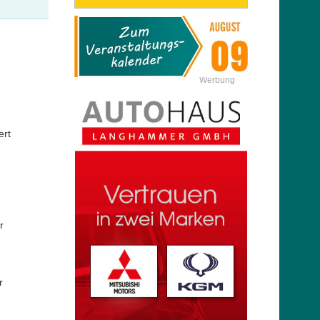
Werbung
ert
r
r