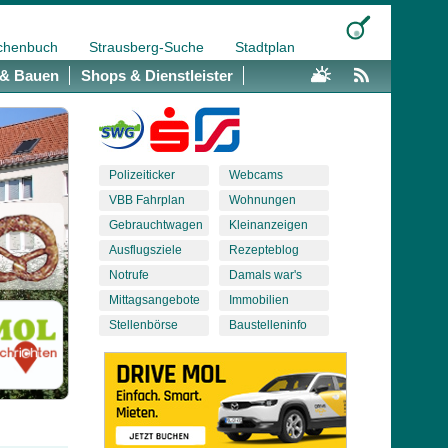
chenbuch
Strausberg-Suche
Stadtplan
& Bauen
Shops & Dienstleister
Polizeiticker
Webcams
VBB Fahrplan
Wohnungen
Gebrauchtwagen
Kleinanzeigen
Ausflugsziele
Rezepteblog
Notrufe
Damals war's
Mittagsangebote
Immobilien
Stellenbörse
Baustelleninfo