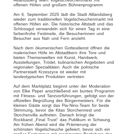
Altlandsberg feiert Vogelscheuchenmarkt mit
offenen Höfen und großem Bühnenprogramm
Am 6. September 2025 lädt die Stadt Altlandsberg
wieder zum traditionellen Vogelscheuchenmarkt mit
offenen Höfen ein. Die historische Altstadt und das
Schlossgut verwandeln sich für einen Tag in eine
farbenfrohe Festmeile, die Besucherinnen und
Besucher aus Nah und Fern anzieht.
Nach dem ökumenischen Gottesdienst öffnen die
malerischen Höfe im Altstadtkern ihre Tore und
bieten Themenwelten mit Kunst, Handwerk,
Ausstellungen, Trödel, kulinarischen Angeboten und
regionalen Spezialitäten. Auch die polnische
Partnerstadt Krzeszyce ist wieder mit
landestypischen Produkten vertreten.
Auf dem Marktplatz beginnt unter der Moderation
von Elke Peper anschließend ein buntes Programm
mit Fitness- und Tanzvorführungen, gefolgt von der
offiziellen Begrüßung des Bürgermeisters. Für die
kleinen Gäste sorgt das Pia-Nino-Team für beste
Stimmung, bevor die Kitas Storchennest und
Storchenvilla auftreten. Danach bringt die
Rockband „Final Trust“ das Publikum in Schwung.
Am frühen Abend wird die Prämierung der
schönsten Vogelscheuche gefeiert, bevor sich ein