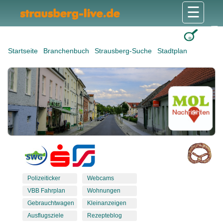
☰
Gesundheit & Pflege
Shops & Dienstleister
Freizeit & Tourismus
Bildung & Soziales
Wohnen & Bauen
Wirtschaft & Arbeit
Stadt & Politik
Startseite
Branchenbuch
Strausberg-Suche
Stadtplan
Polizeiticker
Webcams
VBB Fahrplan
Wohnungen
Gebrauchtwagen
Kleinanzeigen
Ausflugsziele
Rezepteblog