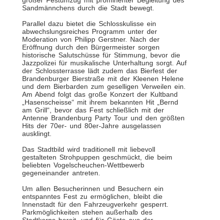
großer Festumzug mit prominenter Begleitung des
Sandmännchens durch die Stadt bewegt.
Parallel dazu bietet die Schlosskulisse ein
abwechslungsreiches Programm unter der
Moderation von Philipp Gerstner. Nach der
Eröffnung durch den Bürgermeister sorgen
historische Salutschüsse für Stimmung, bevor die
Jazzpolizei für musikalische Unterhaltung sorgt. Auf
der Schlossterrasse lädt zudem das Bierfest der
Brandenburger Bierstraße mit der Kleenen Helene
und dem Bierbarden zum geselligen Verweilen ein.
Am Abend folgt das große Konzert der Kultband
„Hasenscheisse“ mit ihrem bekannten Hit „Bernd
am Grill“, bevor das Fest schließlich mit der
Antenne Brandenburg Party Tour und den größten
Hits der 70er- und 80er-Jahre ausgelassen
ausklingt.
Das Stadtbild wird traditionell mit liebevoll
gestalteten Strohpuppen geschmückt, die beim
beliebten Vogelscheuchen-Wettbewerb
gegeneinander antreten.
Um allen Besucherinnen und Besuchern ein
entspanntes Fest zu ermöglichen, bleibt die
Innenstadt für den Fahrzeugverkehr gesperrt.
Parkmöglichkeiten stehen außerhalb des