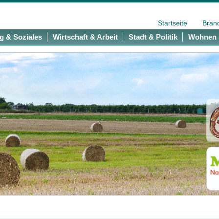
Startseite
Bran
g & Soziales
Wirtschaft & Arbeit
Stadt & Politik
Wohnen 