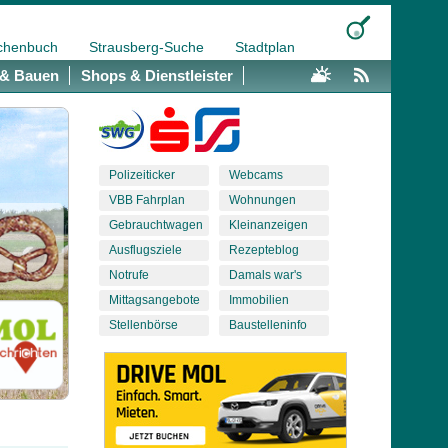
chenbuch
Strausberg-Suche
Stadtplan
& Bauen
Shops & Dienstleister
Polizeiticker
Webcams
VBB Fahrplan
Wohnungen
Gebrauchtwagen
Kleinanzeigen
Ausflugsziele
Rezepteblog
Notrufe
Damals war's
Mittagsangebote
Immobilien
Stellenbörse
Baustelleninfo