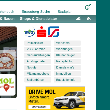
chenbuch
Strausberg-Suche
Stadtplan
& Bauen
Shops & Dienstleister
Polizeiticker
Webcams
VBB Fahrplan
Wohnungen
Gebrauchtwagen
Kleinanzeigen
Ausflugsziele
Rezepteblog
Notrufe
Damals war's
Mittagsangebote
Immobilien
Stellenbörse
Baustelleninfo