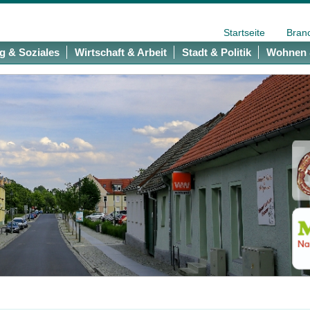
Startseite
Bran
g & Soziales
Wirtschaft & Arbeit
Stadt & Politik
Wohnen 