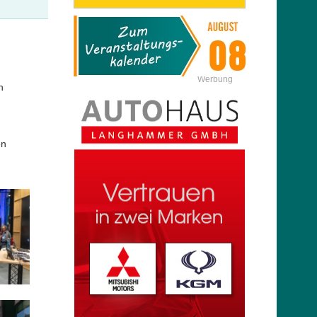
Werbung
n
en