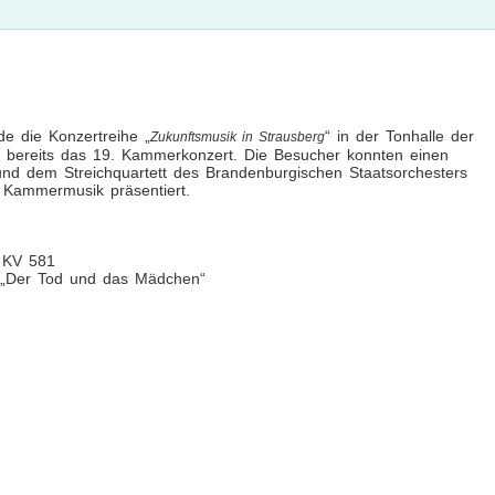
e die Konzertreihe „
“ in der Tonhalle der
Zukunftsmusik in Strausberg
st bereits das 19. Kammerkonzert. Die Besucher konnten einen
und dem Streichquartett des Brandenburgischen Staatsorchesters
 Kammermusik präsentiert.
r KV 581
0 „Der Tod und das Mädchen“