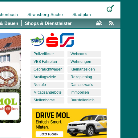
chenbuch
Strausberg-Suche
Stadtplan
& Bauen
Shops & Dienstleister
Polizeiticker
Webcams
VBB Fahrplan
Wohnungen
Gebrauchtwagen
Kleinanzeigen
Ausflugsziele
Rezepteblog
Notrufe
Damals war's
Mittagsangebote
Immobilien
Stellenbörse
Baustelleninfo