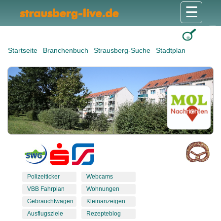
☰
Gesundheit & Pflege
Shops & Dienstleister
Freizeit & Tourismus
Bildung & Soziales
Wohnen & Bauen
Wirtschaft & Arbeit
Stadt & Politik
Startseite
Branchenbuch
Strausberg-Suche
Stadtplan
Polizeiticker
Webcams
VBB Fahrplan
Wohnungen
Gebrauchtwagen
Kleinanzeigen
Ausflugsziele
Rezepteblog