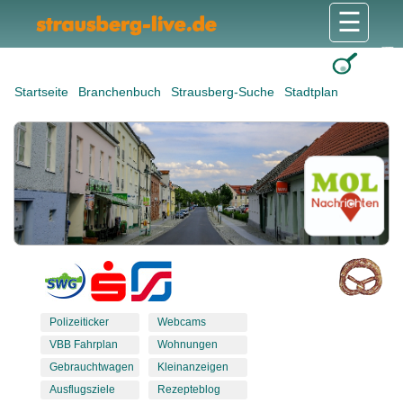
☰
Gesundheit & Pflege
Shops & Dienstleister
Freizeit & Tourismus
Bildung & Soziales
Wohnen & Bauen
Wirtschaft & Arbeit
Stadt & Politik
Startseite
Branchenbuch
Strausberg-Suche
Stadtplan
Polizeiticker
Webcams
VBB Fahrplan
Wohnungen
Gebrauchtwagen
Kleinanzeigen
Ausflugsziele
Rezepteblog