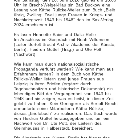
Am Samstag, den 20. Juni 2026 gab es um 18:00
Uhr im Brecht-Weigel-Hau sin Bad Buckow eine
Lesung von Käthe Rülicke-Weiler zum Buch „Bleib
übrig, Zwilling: Zwei junge Frauen in Kriegs- und
Nachkriegszeit 1943 bis 1948“ das im Sax-Verlag
2024 erschienen ist.
Es lasen Henriette Baier und Dalia Refle.
Im Anschluss im Gespräch mit Noah Willumsen
(Leiter Bertolt-Brecht-Archiv, Akademie der Künste,
Berlin), Heidrun Güttel (Hrsg.) und Ute Pott
(Nachwort).
Wie kann man durch nationalsozialistische
Propaganda verführt werden? Wie kann man aus
Erfahrenem lernen? In dem Buch von Käthe
Rülicke-Weiler liefern zwei junge Frauen aus
Leipzig in ihren Briefen (ergänzt durch
Tagebuchnotizen und historische Dokumente) ein
lebendiges Bild der Vergangenheit von 1943 bis
1948 und sie zeigen, was es heißt, in dieser Zeit
gelebt zu haben. Kein Geringerer als Bertolt Brecht
ermunterte seine Mitarbeiterin Käthe Rülicke,
dieses „Briefebuch“ zu realisieren. Das Buch wurde
von Heidrun Güttel herausgegeben und um ein
Nachwort von Dr. Ute Pott, der Leiterin des
Gleimhauses in Halberstadt, bereichert.