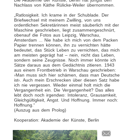
Die Akademie der Künste, Berlin hat jüngst den
Nachlass von Käthe Rülicke-Weiler übernommen.
„Ratlosigkeit. Ich krame in der Schublade. Der
Briefwechsel mit meinem Zwilling, von uns
ordentlichen Sekretärinnen meist säuberlich mit der
Maschine geschrieben, liegt zusammengeschnürt,
obenauf die Fotos aus Leipzig, Warschau,
Amsterdam ... Nie habe ich mich von dem Packen
Papier trennen können, ihn zu vernichten hätte
bedeutet, das Stück Leben zu vernichten, das mich
am meisten geprägt hat – nein, nicht das Leben,
sondern seine Zeugnisse. Noch immer könnte ich
Sätze daraus aus dem Gedächtnis zitieren. 1943
aus einem Frontbetrieb in Warschau geschrieben:
›Man muss sich hier schämen, dass man Deutsche
ist‹. Auch mein Erschrecken über diesen Satz habe
ich nie vergessen. Wieder einmal holt mich die
Vergangenheit ein. Die Vergangenheit? Das alles
lebt doch noch irgendwo: Intoleranz, Grausamkeit,
Gleichgültigkeit, Angst. Und Hoffnung. Immer noch:
Hoffnung.“
(Auszug aus dem Prolog)
Kooperation: Akademie der Künste, Berlin