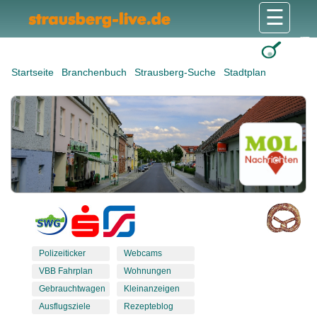
☰
Gesundheit & Pflege
Shops & Dienstleister
Freizeit & Tourismus
Bildung & Soziales
Wohnen & Bauen
Wirtschaft & Arbeit
Stadt & Politik
Startseite
Branchenbuch
Strausberg-Suche
Stadtplan
Polizeiticker
Webcams
VBB Fahrplan
Wohnungen
Gebrauchtwagen
Kleinanzeigen
Ausflugsziele
Rezepteblog